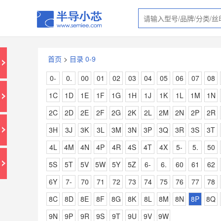
首页
>
目录 0-9
0-
0.
00
01
02
03
04
05
06
07
08
1C
1D
1E
1F
1G
1H
1J
1K
1L
1M
1N
2C
2D
2E
2F
2G
2K
2L
2M
2N
2P
2R
3H
3J
3K
3L
3M
3N
3P
3Q
3R
3S
3T
4L
4M
4N
4P
4R
4S
4T
4X
5-
5.
50
5S
5T
5V
5W
5Y
5Z
6-
6.
60
61
62
6Y
7-
70
71
72
73
74
75
76
77
78
8C
8D
8E
8F
8G
8K
8L
8M
8N
8P
8Q
9N
9P
9R
9S
9T
9U
9V
9W