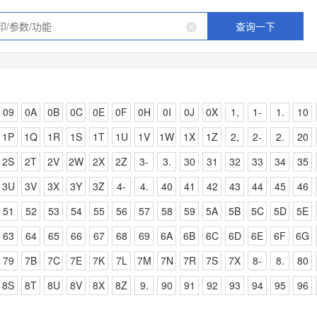
查询一下
09
0A
0B
0C
0E
0F
0H
0I
0J
0X
1,
1-
1.
10
1P
1Q
1R
1S
1T
1U
1V
1W
1X
1Z
2,
2-
2.
20
2S
2T
2V
2W
2X
2Z
3-
3.
30
31
32
33
34
35
3U
3V
3X
3Y
3Z
4-
4.
40
41
42
43
44
45
46
51
52
53
54
55
56
57
58
59
5A
5B
5C
5D
5E
63
64
65
66
67
68
69
6A
6B
6C
6D
6E
6F
6G
79
7B
7C
7E
7K
7L
7M
7N
7R
7S
7X
8-
8.
80
8S
8T
8U
8V
8X
8Z
9.
90
91
92
93
94
95
96