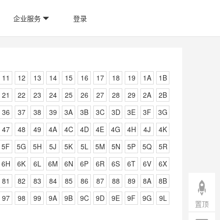
企业服务
登录
11
12
13
14
15
16
17
18
19
1A
1B
21
22
23
24
25
26
27
28
29
2A
2B
36
37
38
39
3A
3B
3C
3D
3E
3F
3G
47
48
49
4A
4C
4D
4E
4G
4H
4J
4K
5F
5G
5H
5J
5K
5L
5M
5N
5P
5Q
5R
6H
6K
6L
6M
6N
6P
6R
6S
6T
6V
6X
81
82
83
84
85
86
87
88
89
8A
8B
97
98
99
9A
9B
9C
9D
9E
9F
9G
9L
置顶