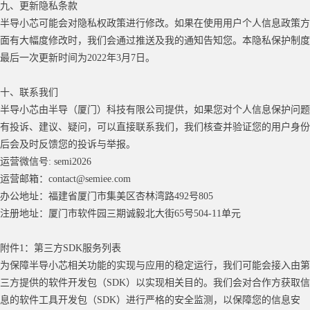
九、更新隐私条款
半导小芯可能会对隐私权政策进行修改。如果在使用用户个人信息政策方
面有大幅度修改时，我们会通过推送及我的通知告知您。本隐私保护制度
最后一次更新时间为
2022年3月7日。
十、联系我们
半导小芯由半导（厦门）科技有限公司提供，如果您对个人信息保护问题
有投诉、建议、疑问，可以直接联系我们，我们核查并验证您的用户身份
后会及时反馈您的投诉与举报。
运营微信号
: semi2026
运营邮箱：
c
ontact@semiee.com
办公地址：福建省厦门市集美区杏林湾路
4
92
号
8
05
注册地址：厦门市软件园三期诚毅北大街
65号504-11单元
附件
1：第三方SDK服务列表
为保障半导小芯相关功能的实现与应用的稳定运行，我们可能会接入由第
三方提供的软件开发包（
SDK）以实现相关目的。我们会对合作方获取信
息的软件工具开发包（SDK）进行严格的安全监测，以保障您的信息安