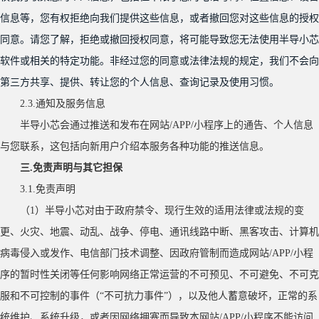
信息等，您有权拒绝向我们提供这些信息，或者撤回您对这些信息的授权
同意。请您了解，拒绝或撤回授权同意，将可能导致您无法使用半导小芯
软件或相关的特定功能。非经过您的同意或法律法规的规定，我们不会向
第三方共享、提供、转让您的个人信息、查询记录及使用习惯。
2.
3
.通知及服务信息
半导小芯会通过推送和发布在网站
/APP/小程序上的通告、个人信息
与您联系，这包括向新用户介绍本服务各种功能的推送信息。
三
.免责声明与其它担保
3.1.免责声明
（
1）半导小芯对由于政府禁令、现行生效的适用法律或法规的变
更、火灾、地震、动乱、战争、停电、通讯线路中断、黑客攻击、计算机
病毒侵入或发作、电信部门技术调整、因政府管制而造成网站/APP/小程
序的暂时性关闭等任何影响网络正常运营的不可预见、不可避免、不可克
服和不可控制的事件（“不可抗力事件”），以及他人蓄意破坏，正常的系
统维护、系统升级，或者因网络拥塞而导致本网站/APP/小程序不能访问