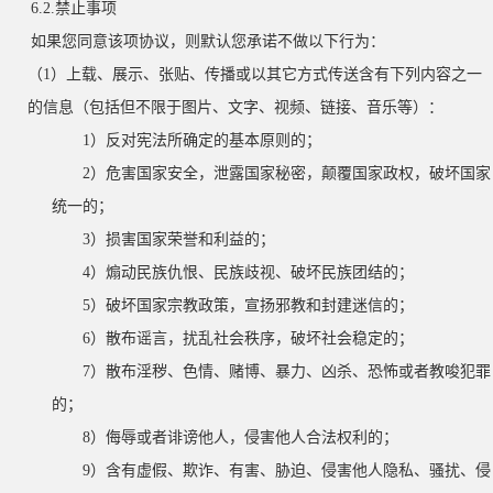
6.2.禁止事项
如果您同意该项协议，则默认您承诺不做以下行为：
（
1）上载、展示、张贴、传播或以其它方式传送含有下列内容之一
的信息（包括但不限于图片、文字、视频、链接、音乐等）：
1）反对宪法所确定的基本原则的；
2）危害国家安全，泄露国家秘密，颠覆国家政权，破坏国家
统一的；
3）损害国家荣誉和利益的；
4）煽动民族仇恨、民族歧视、破坏民族团结的；
5）破坏国家宗教政策，宣扬邪教和封建迷信的；
6）散布谣言，扰乱社会秩序，破坏社会稳定的；
7）散布淫秽、色情、赌博、暴力、凶杀、恐怖或者教唆犯罪
的；
8）侮辱或者诽谤他人，侵害他人合法权利的；
9）含有虚假、欺诈、有害、胁迫、侵害他人隐私、骚扰、侵