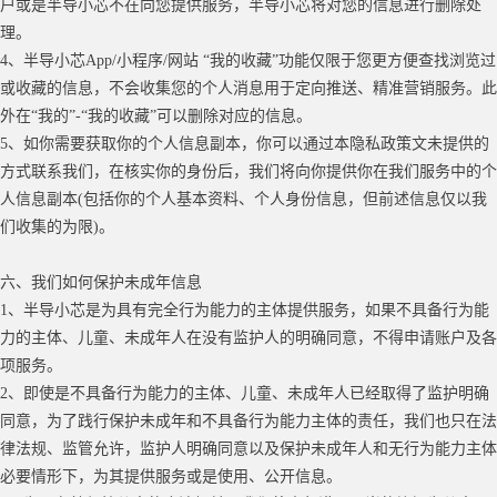
户或是半导小芯不在向您提供服务，半导小芯将对您的信息进行删除处
理。
4、半导小芯App/
小程序
/网站
“我的收藏”功能仅限于您更方便查找浏览过
或收藏的信息，不会收集您的个人消息用于定向推送、精准营销服务。此
外在“我的”-“
我的收藏
”可以
删除对应的信息
。
5
、
如你需要获取你的个人信息副本，你可以通过本隐私政策文未提供的
方式联系我们，在核实你的身份后，我们将向你提供你在我们服务中的个
人信息副本
(包括你的个人基本资料、个人身份信息，但前述信息仅以我
们收集的为限)
。
六、我们如何保护未成年信息
1、半导小芯是为具有完全行为能力的主体提供服务，如果不具备行为能
力的主体、儿童、未成年人在没有监护人的明确同意，不得申请账户及各
项服务。
2、即使是不具备行为能力的主体、儿童、未成年人已经取得了监护明确
同意，为了践行保护未成年和不具备行为能力主体的责任，我们也只在法
律法规、监管允许，监护人明确同意以及保护未成年人和无行为能力主体
必要情形下，为其提供服务或是使用、公开信息。