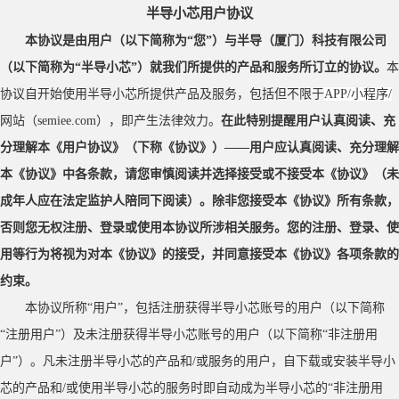
半导小芯用户协议
本协议是由用户（以下简称为
“您”）与半导（厦门）科技有限公司
（以下简称为“半导小芯”）就我们所提供的产品和服务所订立的协议。
本
协议自开始使用半导小芯所提供产品及服务，包括但不限于
APP/小程序/
网站（
semiee.com），即产生法律效力。
在此特别提醒用户认真阅读、充
分理解本《用户协议》（下称《协议》）
——
用户应认真阅读、充分理解
本《协议》中各条款，请您审慎阅读并选择接受或不接受本《协议》（未
成年人应在法定监护人陪同下阅读）。除非您接受本《协议》所有条款，
否则您无权注册、登录或使用本协议所涉相关服务。您的注册、登录、使
用等行为将视为对本《协议》的接受，并同意接受本《协议》各项条款的
约束。
本协议所称
“用户”，包括注册获得半导小芯账号的用户（以下简称
“注册用户”）及未注册获得半导小芯账号的用户（以下简称“非注册用
户”）。凡未注册半导小芯的产品和/或服务的用户，自下载或安装半导小
芯的产品和/或使用半导小芯的服务时即自动成为半导小芯的“非注册用