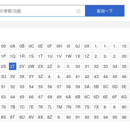
查询一下
09
0A
0B
0C
0E
0F
0H
0I
0J
0X
1,
1-
1.
10
1P
1Q
1R
1S
1T
1U
1V
1W
1X
1Z
2,
2-
2.
20
2S
2T
2V
2W
2X
2Z
3-
3.
30
31
32
33
34
35
3U
3V
3X
3Y
3Z
4-
4.
40
41
42
43
44
45
46
51
52
53
54
55
56
57
58
59
5A
5B
5C
5D
5E
63
64
65
66
67
68
69
6A
6B
6C
6D
6E
6F
6G
79
7B
7C
7E
7K
7L
7M
7N
7R
7S
7X
8-
8.
80
8S
8T
8U
8V
8X
8Z
9.
90
91
92
93
94
95
96