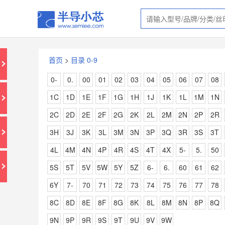
首页
>
目录 0-9
0-
0.
00
01
02
03
04
05
06
07
08
1C
1D
1E
1F
1G
1H
1J
1K
1L
1M
1N
2C
2D
2E
2F
2G
2K
2L
2M
2N
2P
2R
3H
3J
3K
3L
3M
3N
3P
3Q
3R
3S
3T
4L
4M
4N
4P
4R
4S
4T
4X
5-
5.
50
5S
5T
5V
5W
5Y
5Z
6-
6.
60
61
62
6Y
7-
70
71
72
73
74
75
76
77
78
8C
8D
8E
8F
8G
8K
8L
8M
8N
8P
8Q
9N
9P
9R
9S
9T
9U
9V
9W