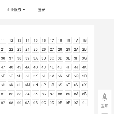
企业服务
登录
11
12
13
14
15
16
17
18
19
1A
1B
21
22
23
24
25
26
27
28
29
2A
2B
36
37
38
39
3A
3B
3C
3D
3E
3F
3G
47
48
49
4A
4C
4D
4E
4G
4H
4J
4K
5F
5G
5H
5J
5K
5L
5M
5N
5P
5Q
5R
6H
6K
6L
6M
6N
6P
6R
6S
6T
6V
6X
81
82
83
84
85
86
87
88
89
8A
8B
97
98
99
9A
9B
9C
9D
9E
9F
9G
9L
置顶