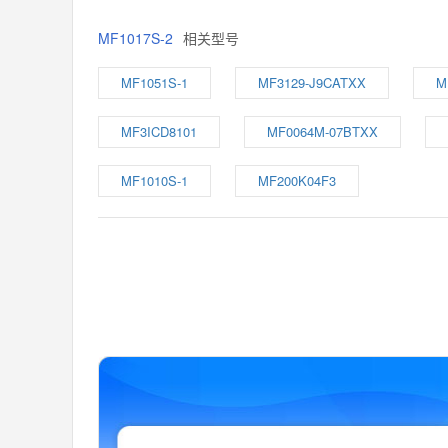
MF1017S-2
相关型号
MF1051S-1
MF3129-J9CATXX
M
MF3ICD8101
MF0064M-07BTXX
MF1010S-1
MF200K04F3