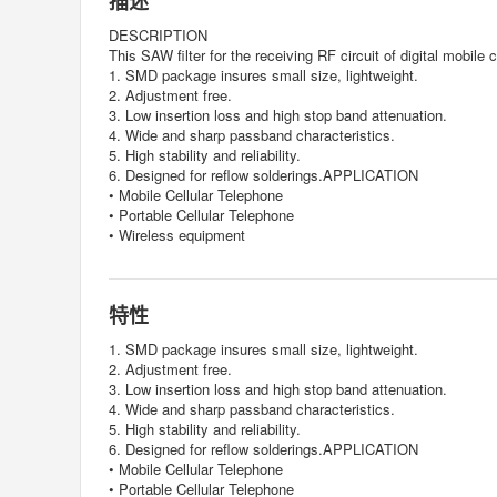
描述
DESCRIPTION
This SAW filter for the receiving RF circuit of digital m
1. SMD package insures small size, lightweight.
2. Adjustment free.
3. Low insertion loss and high stop band attenuation.
4. Wide and sharp passband characteristics.
5. High stability and reliability.
6. Designed for reflow solderings.APPLICATION
• Mobile Cellular Telephone
• Portable Cellular Telephone
• Wireless equipment
特性
1. SMD package insures small size, lightweight.
2. Adjustment free.
3. Low insertion loss and high stop band attenuation.
4. Wide and sharp passband characteristics.
5. High stability and reliability.
6. Designed for reflow solderings.APPLICATION
• Mobile Cellular Telephone
• Portable Cellular Telephone