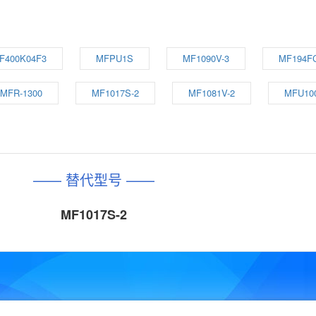
F400K04F3
MFPU1S
MF1090V-3
MF194F
MFR-1300
MF1017S-2
MF1081V-2
MFU10
—— 替代型号 ——
MF1017S-2