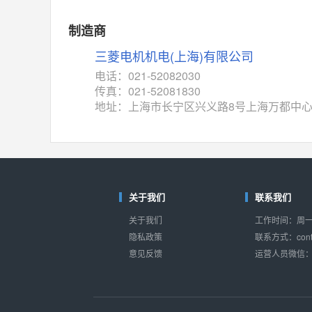
MAX14760
(美信-Maxim)
制造商
对比
相同功能
相似度 53%
三菱电机机电(上海)有限公司
M74HC4852
(意法-ST)
电话：021-52082030
对比
传真：021-52081830
相同功能
相似度 52%
地址：上海市长宁区兴义路8号上海万都中心
TC4052BF
(东芝-Toshiba)
对比
相同功能
相似度 50%
TC4052BFT
(东芝-Toshiba)
对比
相同功能
相似度 50%
关于我们
联系我们
ISL54233
(瑞萨-Renesas)
关于我们
工作时间：周一至
对比
相同功能
相似度 49%
隐私政策
联系方式：conta
意见反馈
运营人员微信：s
ADG784
(亚德诺-ADI)
对比
相同功能
相似度 49%
74VHC405274VHC4
(东芝-Toshiba)