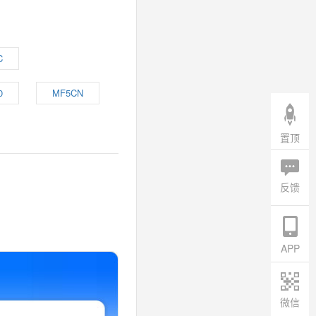
C
0
MF5CN
置顶
反馈
APP
微信