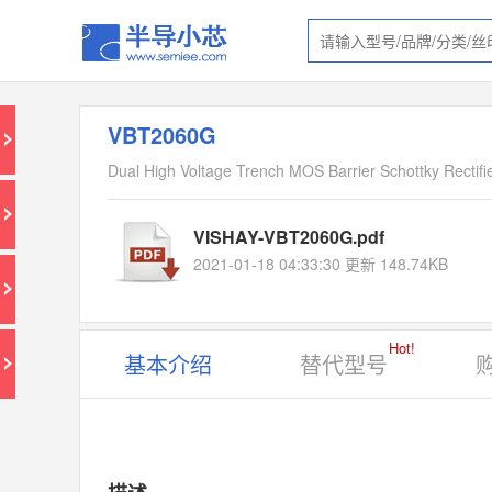
VBT2060G
Dual High Voltage Trench MOS Barrier Schottky Rectifi
VISHAY-VBT2060G.pdf
2021-01-18 04:33:30 更新 148.74KB
Hot!
基本介绍
替代型号