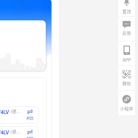
置顶
反馈
APP
微信
小程序
74LV
(德州仪器-TI)
对比
74LV
(德州仪器-TI)