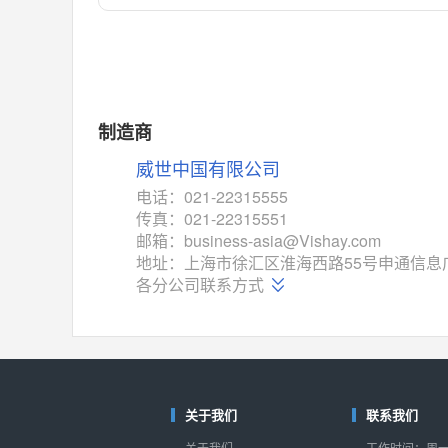
对比
相同功能
相似度 55%
MAX14762
(美信-Maxim)
对比
相同功能
相似度 55%
MAX14760
(美信-Maxim)
制造商
对比
相同功能
相似度 53%
威世中国有限公司
M74HC4852
(意法-ST)
电话：021-22315555
对比
传真：021-22315551
相同功能
相似度 52%
邮箱：business-asia@Vishay.com
TC4052BF
(东芝-Toshiba)
地址：上海市徐汇区淮海西路55号申通信息广
对比
各分公司联系方式
相同功能
相似度 50%
TC4052BFT
(东芝-Toshiba)
对比
相同功能
相似度 50%
ISL54233
(瑞萨-Renesas)
对比
关于我们
联系我们
相同功能
相似度 49%
关于我们
工作时间：周一至