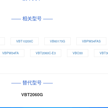
—— 相关型号 ——
VBT10200C
VB60170G
VBPW34FAS
VBPW34FA
VBT2060C-E3
VBO30
VBT3
—— 替代型号 ——
VBT2060G