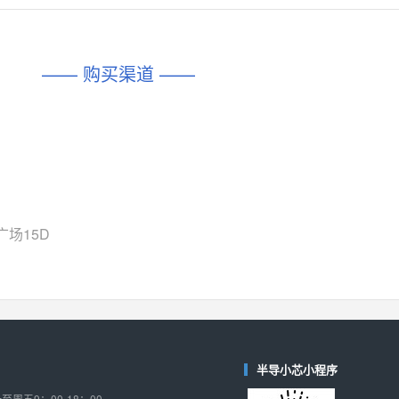
对比
相同功能
相似度 45%
相同功能
相似度 62%
DIO1567
CD74HC4054HCC
(帝奥微-Dioo)
—— 购买渠道 ——
对比
相同功能
相似度 44%
相同功能
相似度 62%
SGM6505
(圣邦微-SGM)
对比
相同功能
相似度 38%
TPW3157A
(思瑞浦-3PEAK)
对比
相同功能
相似度 37%
TPW3221
(思瑞浦-3PEAK)
场15D
对比
相同功能
相似度 37%
CD4052
(思扬微-Siyom)
对比
相同功能
相似度 35%
SGM7232
(圣邦微-SGM)
对比
半导小芯小程序
相同功能
相似度 35%
周五9：00-18：00