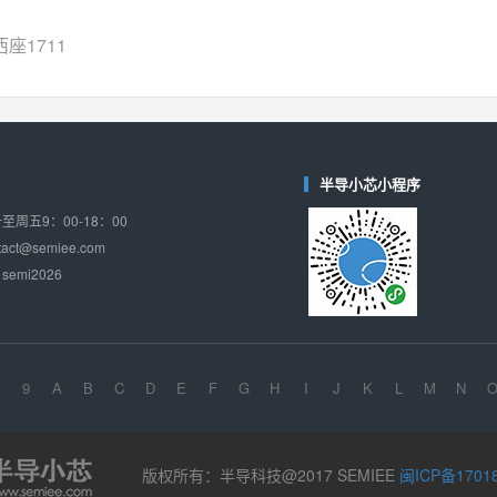
SGM7232
(圣邦微-SGM)
对比
座1711
相同功能
相似度 35%
SGM48753
(圣邦微-SGM)
对比
相同功能
相似度 35%
74LV4052
(思扬微-Siyom)
半导小芯小程序
对比
相同功能
相似度 34%
周五9：00-18：00
WAS4759QB
(韦尔-WillSemi)
ct@semiee.com
对比
相同功能
相似度 34%
emi2026
WAS4759QA
(韦尔-WillSemi)
对比
相同功能
相似度 34%
WAS4717Q
(韦尔-WillSemi)
9
A
B
C
D
E
F
G
H
I
J
K
L
M
N
对比
相同功能
相似度 33%
版权所有：半导科技@2017 SEMIEE
闽ICP备1701