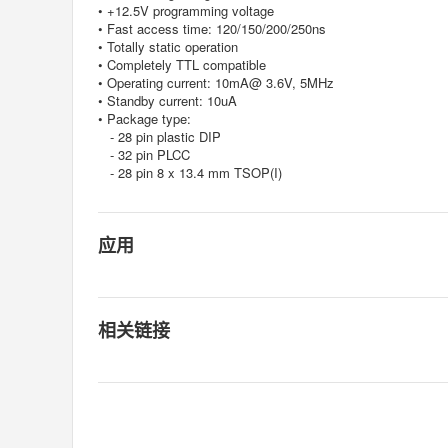
• +12.5V programming voltage
• Fast access time: 120/150/200/250ns
• Totally static operation
• Completely TTL compatible
• Operating current: 10mA@ 3.6V, 5MHz
• Standby current: 10uA
• Package type:
- 28 pin plastic DIP
- 32 pin PLCC
- 28 pin 8 x 13.4 mm TSOP(I)
应用
相关链接