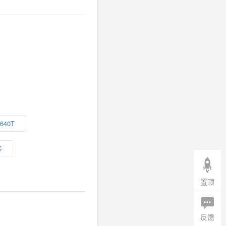
640T
C
置顶
反馈