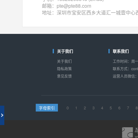
ISL54233
(瑞萨-Renesas)
邮箱：pte@pte88.com
对比
地址：深圳市宝安区西乡大道汇一城壹中心西
相同功能
相似度 49%
ADG784
(亚德诺-ADI)
对比
相同功能
相似度 49%
74VHC405274VHC4
(东芝-Toshiba)
关于我们
联系我们
对比
相同功能
相似度 46%
关于我们
工作时间：周一至
ADG1438
(亚德诺-ADI)
隐私政策
联系方式：conta
对比
相同功能
相似度 46%
意见反馈
运营人员微信：s
M74HC4851
(意法-ST)
对比
相同功能
相似度 41%
HCF4051
(意法-ST)
字母索引
0
1
2
3
4
5
6
7
8
对比
相同功能
相似度 40%