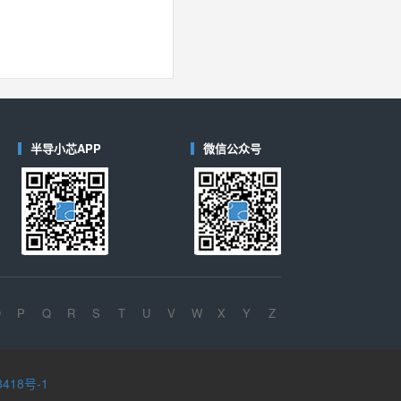
半导小芯APP
微信公众号
O
P
Q
R
S
T
U
V
W
X
Y
Z
8418号-1