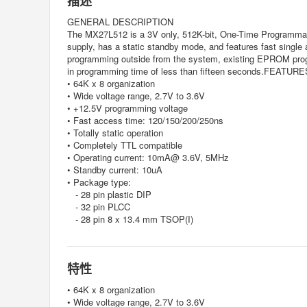
描述
GENERAL DESCRIPTION
The MX27L512 is a 3V only, 512K-bit, One-Time Programmabl
supply, has a static standby mode, and features fast single 
programming outside from the system, existing EPROM prog
in programming time of less than fifteen seconds.FEATURE
• 64K x 8 organization
• Wide voltage range, 2.7V to 3.6V
• +12.5V programming voltage
• Fast access time: 120/150/200/250ns
• Totally static operation
• Completely TTL compatible
• Operating current: 10mA@ 3.6V, 5MHz
• Standby current: 10uA
• Package type:
- 28 pin plastic DIP
- 32 pin PLCC
- 28 pin 8 x 13.4 mm TSOP(I)
特性
• 64K x 8 organization
• Wide voltage range, 2.7V to 3.6V