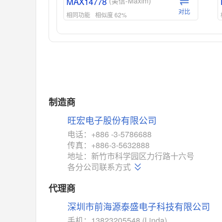
MAX14778
(美信-Maxim)
对比
相同功能
相似度 62%
ADG1439
(亚德诺-ADI)
对比
相同功能
相似度 55%
MAX14762
(美信-Maxim)
对比
相同功能
相似度 55%
MAX14760
(美信-Maxim)
制造商
对比
相同功能
相似度 53%
旺宏电子股份有限公司
M74HC4852
(意法-ST)
电话：+886 -3-5786688
对比
传真：+886-3-5632888
相同功能
相似度 52%
地址：新竹市科学园区力行路十六号
TC4052BF
(东芝-Toshiba)
各分公司联系方式
对比
相同功能
相似度 50%
代理商
TC4052BFT
(东芝-Toshiba)
深圳市前海源泰盛电子科技有限公司
对比
相同功能
相似度 50%
手机：13823205548 (Linda)