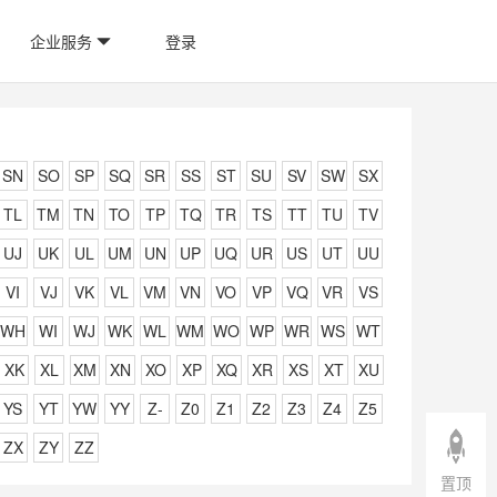
企业服务
登录
SN
SO
SP
SQ
SR
SS
ST
SU
SV
SW
SX
TL
TM
TN
TO
TP
TQ
TR
TS
TT
TU
TV
UJ
UK
UL
UM
UN
UP
UQ
UR
US
UT
UU
VI
VJ
VK
VL
VM
VN
VO
VP
VQ
VR
VS
WH
WI
WJ
WK
WL
WM
WO
WP
WR
WS
WT
XK
XL
XM
XN
XO
XP
XQ
XR
XS
XT
XU
YS
YT
YW
YY
Z-
Z0
Z1
Z2
Z3
Z4
Z5
ZX
ZY
ZZ
置顶