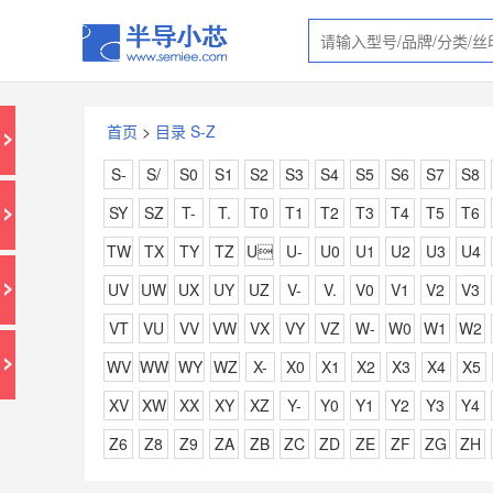
首页
>
目录 S-Z
S-
S/
S0
S1
S2
S3
S4
S5
S6
S7
S8
SY
SZ
T-
T.
T0
T1
T2
T3
T4
T5
T6
TW
TX
TY
TZ
U
U-
U0
U1
U2
U3
U4
UV
UW
UX
UY
UZ
V-
V.
V0
V1
V2
V3
VT
VU
VV
VW
VX
VY
VZ
W-
W0
W1
W2
WV
WW
WY
WZ
X-
X0
X1
X2
X3
X4
X5
XV
XW
XX
XY
XZ
Y-
Y0
Y1
Y2
Y3
Y4
Z6
Z8
Z9
ZA
ZB
ZC
ZD
ZE
ZF
ZG
ZH