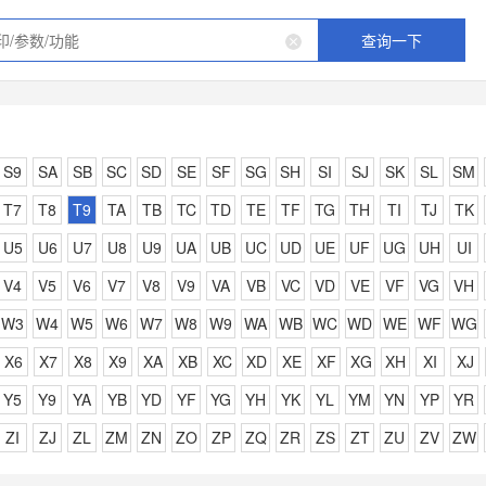
查询一下
S9
SA
SB
SC
SD
SE
SF
SG
SH
SI
SJ
SK
SL
SM
T7
T8
T9
TA
TB
TC
TD
TE
TF
TG
TH
TI
TJ
TK
U5
U6
U7
U8
U9
UA
UB
UC
UD
UE
UF
UG
UH
UI
V4
V5
V6
V7
V8
V9
VA
VB
VC
VD
VE
VF
VG
VH
W3
W4
W5
W6
W7
W8
W9
WA
WB
WC
WD
WE
WF
WG
X6
X7
X8
X9
XA
XB
XC
XD
XE
XF
XG
XH
XI
XJ
Y5
Y9
YA
YB
YD
YF
YG
YH
YK
YL
YM
YN
YP
YR
ZI
ZJ
ZL
ZM
ZN
ZO
ZP
ZQ
ZR
ZS
ZT
ZU
ZV
ZW