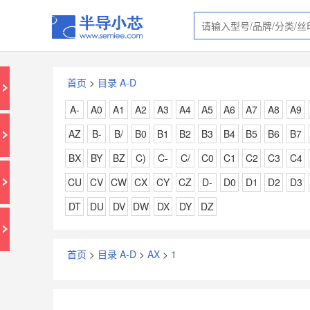
首页
>
目录 A-D
A-
A0
A1
A2
A3
A4
A5
A6
A7
A8
A9
AZ
B-
B/
B0
B1
B2
B3
B4
B5
B6
B7
BX
BY
BZ
C)
C-
C/
C0
C1
C2
C3
C4
CU
CV
CW
CX
CY
CZ
D-
D0
D1
D2
D3
DT
DU
DV
DW
DX
DY
DZ
首页
>
目录 A-D
>
AX
>
1