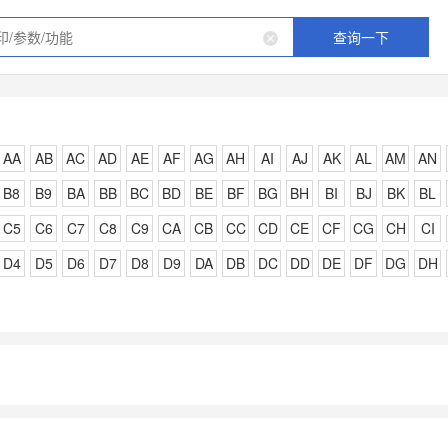
查询一下
AA
AB
AC
AD
AE
AF
AG
AH
AI
AJ
AK
AL
AM
AN
B8
B9
BA
BB
BC
BD
BE
BF
BG
BH
BI
BJ
BK
BL
C5
C6
C7
C8
C9
CA
CB
CC
CD
CE
CF
CG
CH
CI
D4
D5
D6
D7
D8
D9
DA
DB
DC
DD
DE
DF
DG
DH