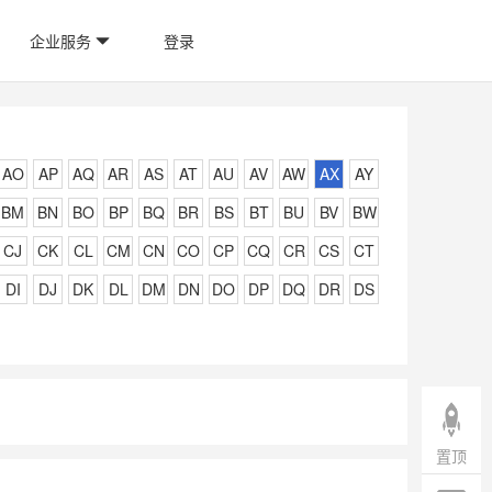
企业服务
登录
AO
AP
AQ
AR
AS
AT
AU
AV
AW
AX
AY
BM
BN
BO
BP
BQ
BR
BS
BT
BU
BV
BW
CJ
CK
CL
CM
CN
CO
CP
CQ
CR
CS
CT
DI
DJ
DK
DL
DM
DN
DO
DP
DQ
DR
DS
置顶