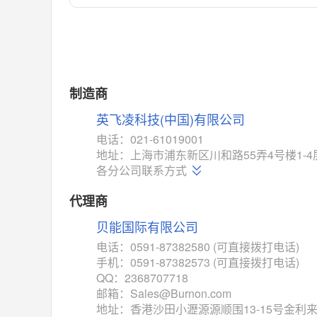
对比
相同功能
相似度 55%
MAX14762
(美信-Maxim)
对比
相同功能
相似度 55%
MAX14760
(美信-Maxim)
制造商
对比
相同功能
相似度 53%
英飞凌科技(中国)有限公司
M74HC4852
(意法-ST)
电话：021-61019001
对比
地址：上海市浦东新区川和路55弄4号楼1-4
相同功能
相似度 52%
各分公司联系方式
TC4052BF
(东芝-Toshiba)
对比
代理商
相同功能
相似度 50%
贝能国际有限公司
TC4052BFT
(东芝-Toshiba)
对比
电话：0591-87382580 (可直接拨打电话)
相同功能
相似度 50%
手机：0591-87382573 (可直接拨打电话)
ISL54233
(瑞萨-Renesas)
QQ：2368707718
对比
邮箱：Sales@Burnon.com
相同功能
相似度 49%
地址：香港沙田小瀝源源顺围13-15号金利