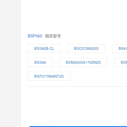
BSP365
相关型号
BSS82B-CL
BSC072N025S
BS61
BSS66
BSM200GA170DN2S
BSP
BSF077N06NT3G