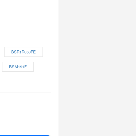
BSR1R050FE
BSM191F