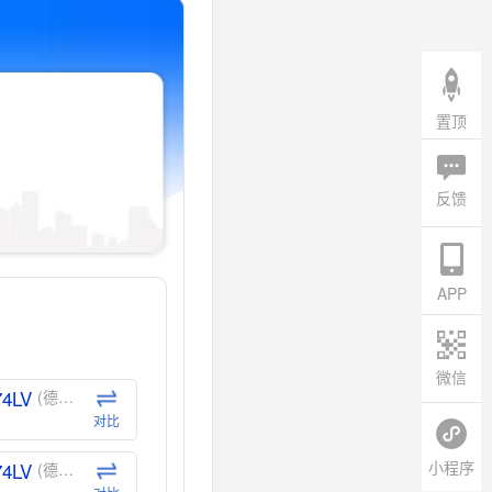
置顶
反馈
APP
微信
74LV
(德州仪器-TI)
对比
小程序
74LV
(德州仪器-TI)