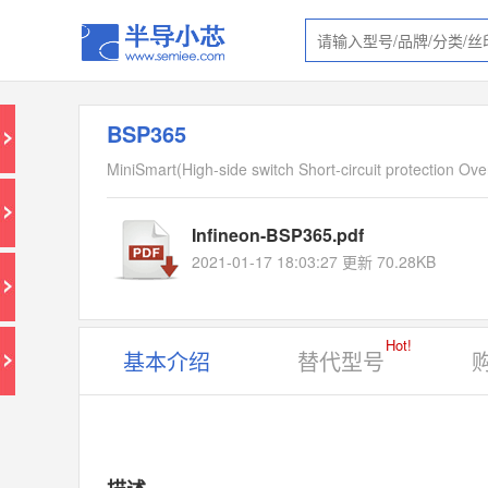
BSP365
MiniSmart(High-side switch Short-circuit protection Ove
Infineon-BSP365.pdf
2021-01-17 18:03:27 更新 70.28KB
Hot!
基本介绍
替代型号