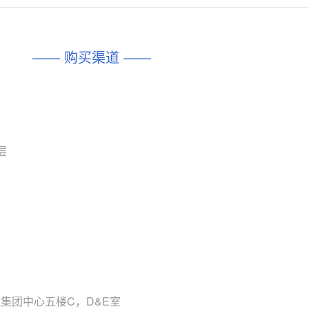
对比
相同功能
相似度 45%
相同功能
相似度 62%
DIO1567
CD74HC4054HCC
(帝奥微-Dioo)
—— 购买渠道 ——
对比
相同功能
相似度 44%
相同功能
相似度 62%
SGM6505
(圣邦微-SGM)
对比
相同功能
相似度 38%
TPW3157A
(思瑞浦-3PEAK)
对比
层
相同功能
相似度 37%
TPW3221
(思瑞浦-3PEAK)
对比
相同功能
相似度 37%
CD4052
(思扬微-Siyom)
对比
相同功能
相似度 35%
SGM7232
(圣邦微-SGM)
对比
相同功能
相似度 35%
来集团中心五楼C，D&E室