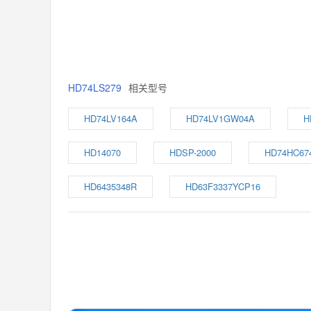
HD74LS279
相关型号
HD74LV164A
HD74LV1GW04A
H
HD14070
HDSP-2000
HD74HC67
HD6435348R
HD63F3337YCP16