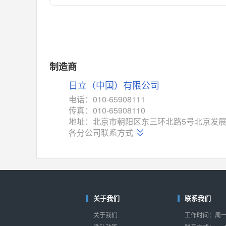
对比
相同功能
相似度 55%
MAX14762
(美信-Maxim)
对比
相同功能
相似度 55%
MAX14760
(美信-Maxim)
制造商
对比
相同功能
相似度 53%
日立（中国）有限公司
M74HC4852
(意法-ST)
电话：010-65908111
对比
传真：010-65908110
相同功能
相似度 52%
地址：北京市朝阳区东三环北路5号北京发展
TC4052BF
(东芝-Toshiba)
各分公司联系方式
对比
相同功能
相似度 50%
TC4052BFT
(东芝-Toshiba)
对比
相同功能
相似度 50%
ISL54233
(瑞萨-Renesas)
关于我们
联系我们
对比
相同功能
相似度 49%
关于我们
工作时间：周一至