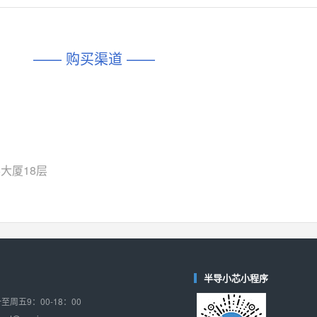
对比
相同功能
相似度 45%
相同功能
相似度 62%
DIO1567
CD74HC4054HCC
(帝奥微-Dioo)
—— 购买渠道 ——
对比
相同功能
相似度 44%
相同功能
相似度 62%
SGM6505
(圣邦微-SGM)
对比
相同功能
相似度 38%
TPW3157A
(思瑞浦-3PEAK)
对比
相同功能
相似度 37%
大厦18层
TPW3221
(思瑞浦-3PEAK)
对比
相同功能
相似度 37%
CD4052
(思扬微-Siyom)
对比
相同功能
相似度 35%
SGM7232
(圣邦微-SGM)
半导小芯小程序
对比
相同功能
相似度 35%
周五9：00-18：00