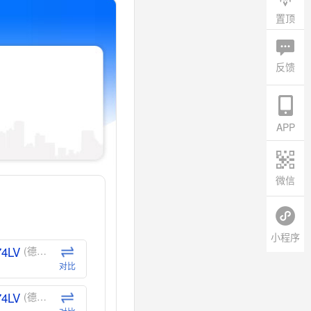
置顶
反馈
APP
微信
小程序
74LV
(德州仪器-TI)
对比
74LV
(德州仪器-TI)