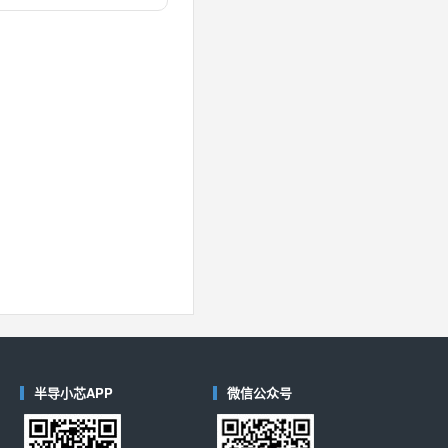
对比
40
(德州仪器-TI)
对比
半导小芯APP
微信公众号