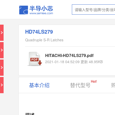
HD74LS279
Quadruple S-R Latches
HITACHI-HD74LS279.pdf
2021-01-18 04:52:09 更新 48.95KB
Hot!
基本介绍
替代型号