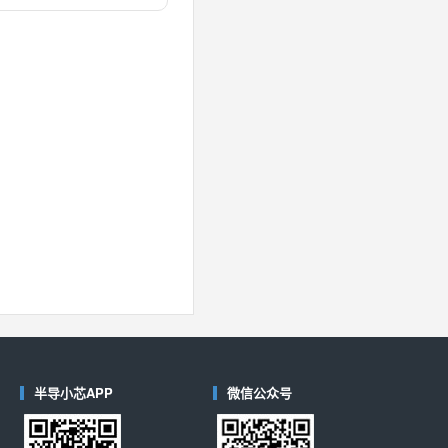
对比
40
(德州仪器-TI)
对比
半导小芯APP
微信公众号