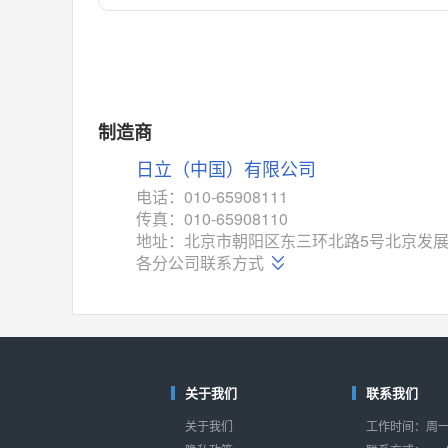
对比
相同功能
相似度 55%
MAX14762
(美信-Maxim)
对比
相同功能
相似度 55%
MAX14760
(美信-Maxim)
制造商
对比
相同功能
相似度 53%
日立（中国）有限公司
M74HC4852
(意法-ST)
电话：010-65908111
对比
传真：010-65908110
相同功能
相似度 52%
地址：北京市朝阳区东三环北路5号北京发展
TC4052BF
(东芝-Toshiba)
各分公司联系方式
对比
相同功能
相似度 50%
TC4052BFT
(东芝-Toshiba)
对比
相同功能
相似度 50%
ISL54233
(瑞萨-Renesas)
关于我们
联系我们
对比
相同功能
相似度 49%
关于我们
工作时间：周一至