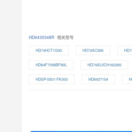
HD6435348R
相关型号
HD74HCT1G00
HD74AC366
HD7
HD64F7058BF80L
HD74ALVCH162260
HDSP-5501-FK000
HD6437104
H