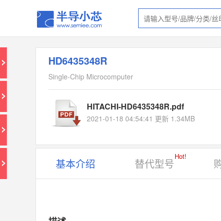
HD6435348R
Single-Chip Microcomputer
HITACHI-HD6435348R.pdf
2021-01-18 04:54:41 更新 1.34MB
Hot!
基本介绍
替代型号