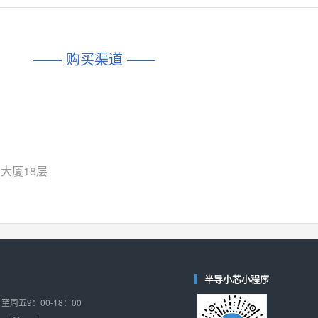
对比
相同功能
相似度 45%
相同功能
相似度 62%
DIO1567
CD74HC4054HCC
(帝奥微-Dioo)
—— 购买渠道 ——
对比
相同功能
相似度 44%
相同功能
相似度 62%
SGM6505
(圣邦微-SGM)
对比
相同功能
相似度 38%
TPW3157A
(思瑞浦-3PEAK)
对比
相同功能
相似度 37%
大厦18层
TPW3221
(思瑞浦-3PEAK)
对比
相同功能
相似度 37%
CD4052
(思扬微-Siyom)
对比
相同功能
相似度 35%
SGM7232
(圣邦微-SGM)
半导小芯小程序
对比
相同功能
相似度 35%
周五9：00-18：00