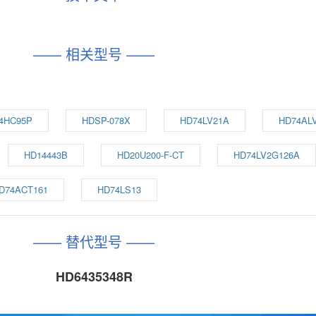
—— 相关型号 ——
4HC95P
HDSP-078X
HD74LV21A
HD74AL
HD14443B
HD20U200-F-CT
HD74LV2G126A
D74ACT161
HD74LS13
—— 替代型号 ——
HD6435348R