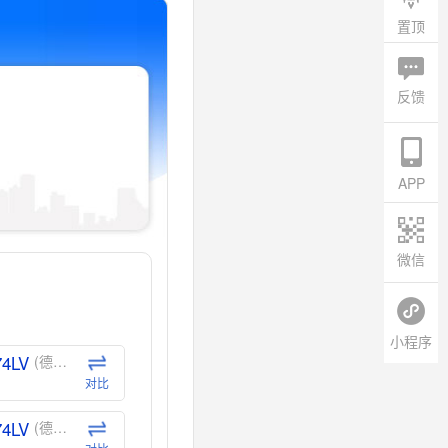
置顶
反馈
APP
微信
小程序
74LV
(德州仪器-TI)
对比
74LV
(德州仪器-TI)