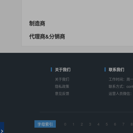
MAX14762
(美信-Maxim)
对比
相同功能
相似度 55%
MAX14760
(美信-Maxim)
制造商
对比
相同功能
相似度 53%
代理商&分销商
M74HC4852
(意法-ST)
对比
相同功能
相似度 52%
TC4052BF
(东芝-Toshiba)
对比
相同功能
关于我们
相似度 50%
联系我们
关于我们
工作时间：周一至
TC4052BFT
(东芝-Toshiba)
隐私政策
联系方式：conta
对比
相同功能
相似度 50%
意见反馈
运营人员微信：s
ISL54233
(瑞萨-Renesas)
对比
相同功能
相似度 49%
ADG784
(亚德诺-ADI)
字母索引
0
1
2
3
4
5
6
7
8
对比
相同功能
相似度 49%