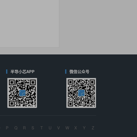
40
(德州仪器-TI)
对比
半导小芯APP
微信公众号
O
P
Q
R
S
T
U
V
W
X
Y
Z