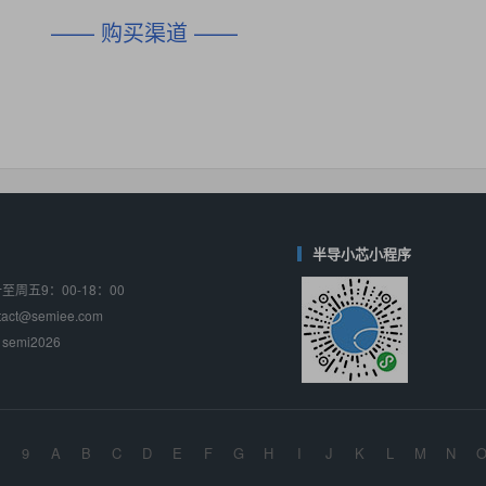
DIO1567
CD74HC4054HCC
(帝奥微-Dioo)
—— 购买渠道 ——
对比
相同功能
相似度 44%
相同功能
相似度 62%
SGM6505
(圣邦微-SGM)
对比
相同功能
相似度 38%
TPW3157A
(思瑞浦-3PEAK)
对比
相同功能
相似度 37%
TPW3221
(思瑞浦-3PEAK)
对比
相同功能
相似度 37%
半导小芯小程序
周五9：00-18：00
CD4052
(思扬微-Siyom)
ct@semiee.com
对比
相同功能
相似度 35%
emi2026
SGM7232
(圣邦微-SGM)
对比
相同功能
相似度 35%
SGM48753
(圣邦微-SGM)
9
A
B
C
D
E
F
G
H
I
J
K
L
M
N
对比
相同功能
相似度 35%