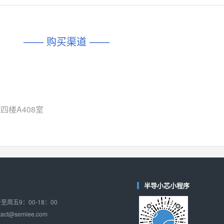
对比
相同功能
相似度 45%
相同功能
相似度 62%
DIO1567
CD74HC4054HCC
(帝奥微-Dioo)
—— 购买渠道 ——
对比
相同功能
相似度 44%
相同功能
相似度 62%
SGM6505
(圣邦微-SGM)
对比
相同功能
相似度 38%
TPW3157A
(思瑞浦-3PEAK)
对比
四楼A408室
相同功能
相似度 37%
TPW3221
(思瑞浦-3PEAK)
对比
相同功能
相似度 37%
CD4052
(思扬微-Siyom)
对比
相同功能
相似度 35%
半导小芯小程序
SGM7232
(圣邦微-SGM)
周五9：00-18：00
对比
相同功能
相似度 35%
ct@semiee.com