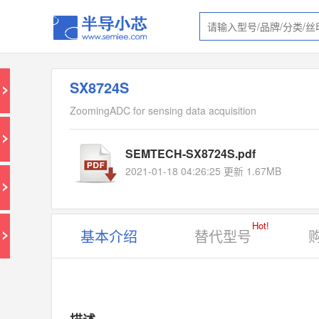
SX8724S
ZoomingADC for sensing data acquisition
SEMTECH-SX8724S.pdf
2021-01-18 04:26:25 更新 1.67MB
Hot!
基本介绍
替代型号