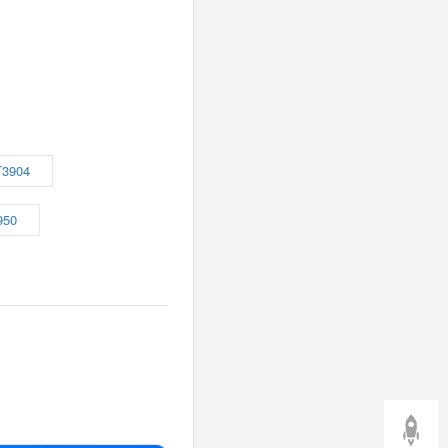
3904
950