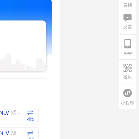
置顶
反馈
APP
微信
小程序
74LV
(德州仪器-TI)
对比
74LV
(德州仪器-TI)