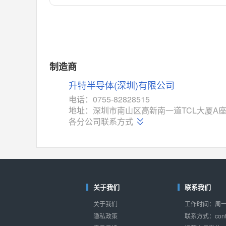
对比
相同功能
相似度 55%
MAX14762
(美信-Maxim)
对比
相同功能
相似度 55%
MAX14760
(美信-Maxim)
制造商
对比
相同功能
相似度 53%
升特半导体(深圳)有限公司
M74HC4852
(意法-ST)
电话：0755-82828515
对比
地址：深圳市南山区高新南一道TCL大厦A座
相同功能
相似度 52%
各分公司联系方式
TC4052BF
(东芝-Toshiba)
对比
相同功能
相似度 50%
TC4052BFT
(东芝-Toshiba)
对比
相同功能
相似度 50%
关于我们
联系我们
ISL54233
(瑞萨-Renesas)
关于我们
工作时间：周一至
对比
相同功能
相似度 49%
隐私政策
联系方式：conta