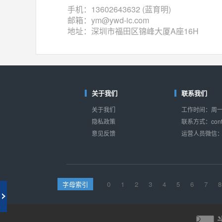
手机：13602643632 (蓝育明)
74VHC405274VHC4
(东芝-Toshiba)
邮箱：ym@ywd-ic.com
对比
相同功能
相似度 46%
地址：深圳市福田区锦峰大厦A座16H
ADG1438
(亚德诺-ADI)
对比
相同功能
相似度 46%
M74HC4851
(意法-ST)
对比
相同功能
相似度 41%
关于我们
联系我们
HCF4051
关于我们
(意法-ST)
工作时间：周一至
对比
隐私政策
联系方式：conta
相同功能
相似度 40%
意见反馈
运营人员微信：s
字母索引
0
1
2
3
4
5
6
7
8