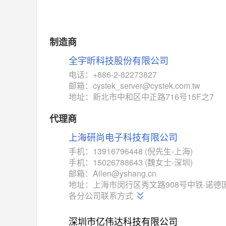
MAX14762
(美信-Maxim)
对比
相同功能
相似度 55%
MAX14760
(美信-Maxim)
制造商
对比
相同功能
相似度 53%
全宇昕科技股份有限公司
M74HC4852
(意法-ST)
电话：+886-2-82273827
对比
邮箱：cystek_server@cystek.com.tw
相同功能
相似度 52%
地址：新北市中和区中正路716号15F之7
TC4052BF
(东芝-Toshiba)
对比
代理商
相同功能
相似度 50%
上海研尚电子科技有限公司
TC4052BFT
(东芝-Toshiba)
对比
手机：13916796448 (倪先生-上海)
相同功能
相似度 50%
手机：15026788643 (魏女士-深圳)
ISL54233
(瑞萨-Renesas)
邮箱：Allen@yshang.cn
对比
地址：上海市闵行区秀文路908号中铁·诺德国
相同功能
相似度 49%
各分公司联系方式
ADG784
(亚德诺-ADI)
对比
深圳市亿伟达科技有限公司
相同功能
相似度 49%