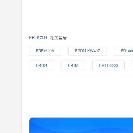
FR157LG
相关型号
FRF1620A
FRDM-KW40Z
FR106
FR104
FR1M
FR11-0005