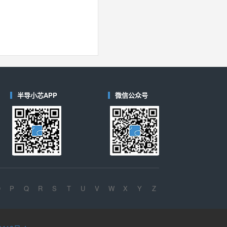
半导小芯APP
微信公众号
O
P
Q
R
S
T
U
V
W
X
Y
Z