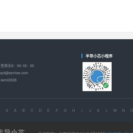
74LV4052
(思扬微-Siyom)
对比
相同功能
相似度 34%
WAS4759QB
(韦尔-WillSemi)
对比
相同功能
相似度 34%
WAS4759QA
(韦尔-WillSemi)
对比
相同功能
相似度 34%
半导小芯小程序
WAS4717Q
周五9：00-18：00
(韦尔-WillSemi)
对比
ct@semiee.com
相同功能
相似度 33%
emi2026
9
A
B
C
D
E
F
G
H
I
J
K
L
M
N