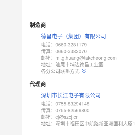
MAX14762
(美信-Maxim)
对比
相同功能
相似度 55%
MAX14760
(美信-Maxim)
制造商
对比
相同功能
相似度 53%
德昌电子（集团）有限公司
M74HC4852
(意法-ST)
电话：0660-3281179
对比
传真：0660-3382070
相同功能
相似度 52%
邮箱：ml.g.huang@takcheong.com
TC4052BF
(东芝-Toshiba)
地址：汕尾市埔边德昌工业园
对比
各分公司联系方式
相同功能
相似度 50%
TC4052BFT
(东芝-Toshiba)
代理商
对比
相同功能
相似度 50%
深圳市长江电子有限公司
ISL54233
(瑞萨-Renesas)
电话：0755-83294148
对比
传真：0755-82566800
相同功能
相似度 49%
邮箱：cj@szcj.cn
ADG784
(亚德诺-ADI)
地址：深圳市福田区中航路新亚洲国利大厦17
对比
相同功能
相似度 49%