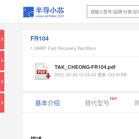
FR104
1.0AMP. Fast Recovery Rectifiers
TAK_CHEONG-FR104.pdf
2021-02-26 10:24:42 更新 103.91KB
Hot!
基本介绍
替代型号