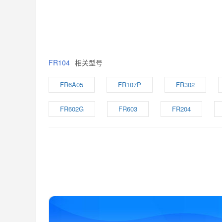
FR104
相关型号
FR6A05
FR107P
FR302
FR602G
FR603
FR204