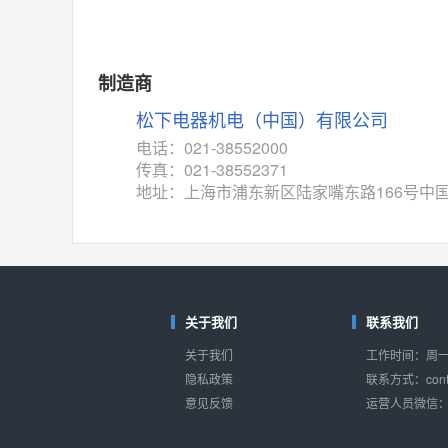
MAX14762
(美信-Maxim)
对比
相同功能
相似度 55%
MAX14760
(美信-Maxim)
制造商
对比
相同功能
相似度 53%
松下电器机电（中国）有限公司
M74HC4852
(意法-ST)
电话：021-38552000
对比
传真：021-38552371
相同功能
相似度 52%
地址：上海市浦东新区陆家嘴东路166号中
TC4052BF
(东芝-Toshiba)
对比
相同功能
相似度 50%
TC4052BFT
(东芝-Toshiba)
对比
相同功能
相似度 50%
关于我们
联系我们
ISL54233
(瑞萨-Renesas)
关于我们
工作时间：周一至
对比
相同功能
相似度 49%
隐私政策
联系方式：conta
意见反馈
运营人员微信：s
ADG784
(亚德诺-ADI)
对比
相同功能
相似度 49%