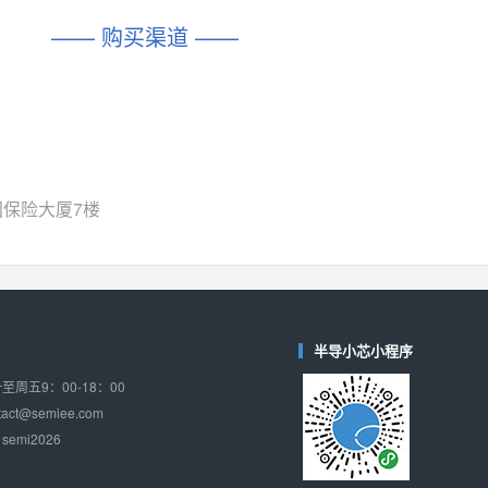
DIO1567
CD74HC4054HCC
(帝奥微-Dioo)
—— 购买渠道 ——
对比
相同功能
相似度 44%
相同功能
相似度 62%
SGM6505
(圣邦微-SGM)
对比
相同功能
相似度 38%
TPW3157A
(思瑞浦-3PEAK)
对比
相同功能
相似度 37%
国保险大厦7楼
TPW3221
(思瑞浦-3PEAK)
对比
相同功能
相似度 37%
CD4052
(思扬微-Siyom)
对比
相同功能
相似度 35%
半导小芯小程序
SGM7232
(圣邦微-SGM)
周五9：00-18：00
对比
相同功能
相似度 35%
ct@semiee.com
emi2026
SGM48753
(圣邦微-SGM)
对比
相同功能
相似度 35%