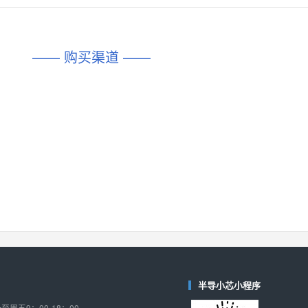
对比
相同功能
相似度 45%
相同功能
相似度 62%
DIO1567
CD74HC4054HCC
(帝奥微-Dioo)
—— 购买渠道 ——
对比
相同功能
相似度 44%
相同功能
相似度 62%
SGM6505
(圣邦微-SGM)
对比
相同功能
相似度 38%
TPW3157A
(思瑞浦-3PEAK)
对比
相同功能
相似度 37%
TPW3221
(思瑞浦-3PEAK)
对比
相同功能
相似度 37%
CD4052
(思扬微-Siyom)
对比
相同功能
相似度 35%
SGM7232
(圣邦微-SGM)
对比
半导小芯小程序
相同功能
相似度 35%
周五9：00-18：00