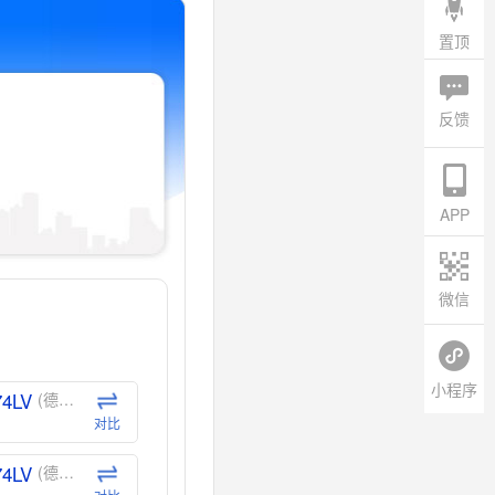
置顶
反馈
APP
微信
小程序
74LV
(德州仪器-TI)
对比
74LV
(德州仪器-TI)