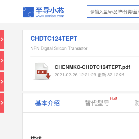
CHDTC124TEPT
NPN Digital Silicon Transistor
CHENMKO-CHDTC124TEPT.pdf
2021-02-26 12:21:29 更新 82.12KB
Hot!
基本介绍
替代型号