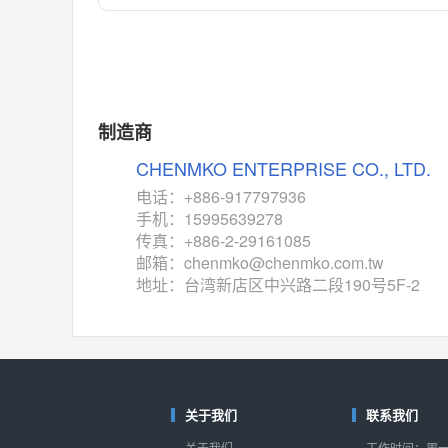
对比
相同功能
相似度 55%
MAX14762
(美信-Maxim)
对比
相同功能
相似度 55%
MAX14760
(美信-Maxim)
制造商
对比
相同功能
相似度 53%
CHENMKO ENTERPRISE CO., LTD.
M74HC4852
(意法-ST)
电话：+886-917797936
对比
手机：15995639278
相同功能
相似度 52%
传真：+886-2-29161085
TC4052BF
(东芝-Toshiba)
邮箱：chenmko@chenmko.com.tw
对比
地址：台湾新店区中兴路二段190号5F-2
相同功能
相似度 50%
TC4052BFT
(东芝-Toshiba)
对比
相同功能
相似度 50%
ISL54233
(瑞萨-Renesas)
对比
关于我们
联系我们
相同功能
相似度 49%
关于我们
工作时间：周一至