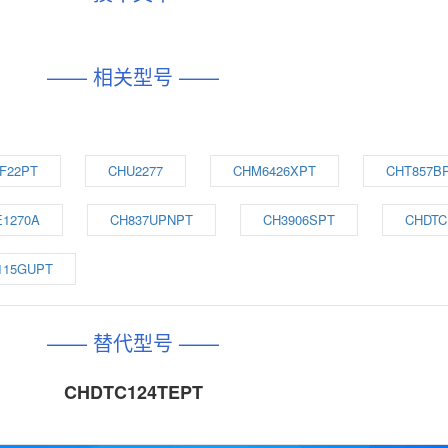
—— 相关型号 ——
F22PT
CHU2277
CHM6426XPT
CHT857B
1270A
CH837UPNPT
CH3906SPT
CHDTC
115GUPT
—— 替代型号 ——
CHDTC124TEPT