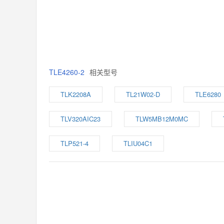
TLE4260-2
相关型号
TLK2208A
TL21W02-D
TLE6280
TLV320AIC23
TLW5MB12M0MC
TLP521-4
TLIU04C1