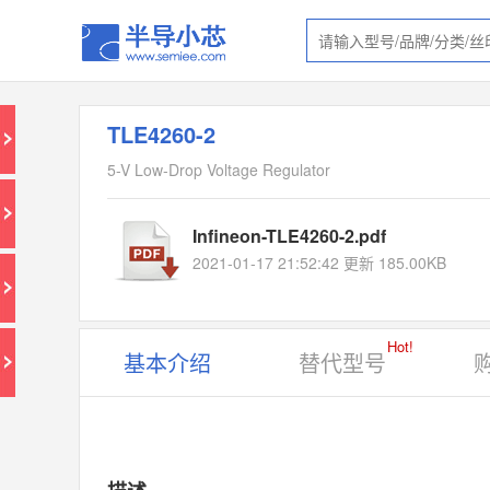
TLE4260-2
5-V Low-Drop Voltage Regulator
Infineon-TLE4260-2.pdf
2021-01-17 21:52:42 更新 185.00KB
Hot!
基本介绍
替代型号