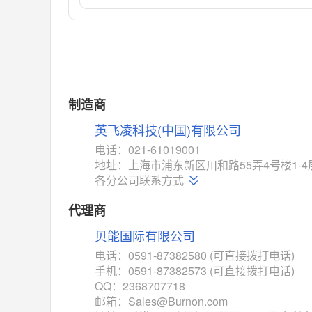
ADG1439
(亚德诺-ADI)
对比
相同功能
相似度 55%
MAX14762
(美信-Maxim)
对比
相同功能
相似度 55%
MAX14760
(美信-Maxim)
制造商
对比
相同功能
相似度 53%
英飞凌科技(中国)有限公司
M74HC4852
(意法-ST)
电话：021-61019001
对比
地址：上海市浦东新区川和路55弄4号楼1-4
相同功能
相似度 52%
各分公司联系方式
TC4052BF
(东芝-Toshiba)
对比
代理商
相同功能
相似度 50%
贝能国际有限公司
TC4052BFT
(东芝-Toshiba)
对比
电话：0591-87382580 (可直接拨打电话)
相同功能
相似度 50%
手机：0591-87382573 (可直接拨打电话)
ISL54233
(瑞萨-Renesas)
QQ：2368707718
对比
邮箱：Sales@Burnon.com
相同功能
相似度 49%