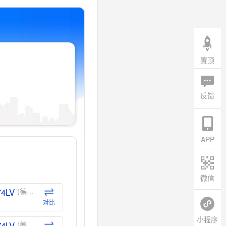
置顶
反馈
APP
微信
74LV
(德州仪器-TI)
对比
小程序
74LV
(德州仪器-TI)