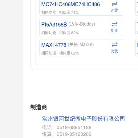
MC74HC406MC74HC406
(安森美-ON)
对比
相同功能
相似度 71%
PI5A3158B
(达尔-Diodes)
对比
相同功能
相似度 63%
MAX14778
(美信-Maxim)
对比
相同功能
相似度 62%
ADG1439
(亚德诺-ADI)
对比
相同功能
相似度 55%
MAX14762
(美信-Maxim)
对比
相同功能
相似度 55%
MAX14760
(美信-Maxim)
制造商
对比
相同功能
相似度 53%
常州银河世纪微电子股份有限公司
M74HC4852
(意法-ST)
电话：0519-68851188
对比
传真：0519-85120202
相同功能
相似度 52%