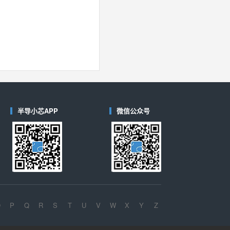
半导小芯APP
微信公众号
O
P
Q
R
S
T
U
V
W
X
Y
Z