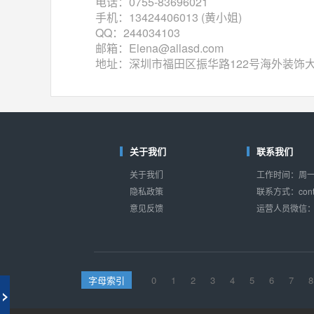
电话：0755-83696021
相同功能
相似度 41%
手机：13424406013 (黄小姐)
HCF4051
(意法-ST)
QQ：244034103
对比
邮箱：Elena@allasd.com
相同功能
相似度 40%
地址：深圳市福田区振华路122号海外装饰大厦
关于我们
联系我们
关于我们
工作时间：周一至
隐私政策
联系方式：conta
意见反馈
运营人员微信：s
字母索引
0
1
2
3
4
5
6
7
8