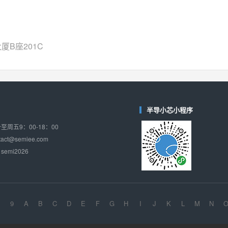
相同功能
相似度 34%
WAS4717Q
(韦尔-WillSemi)
对比
相同功能
相似度 33%
B座201C
半导小芯小程序
周五9：00-18：00
ct@semiee.com
emi2026
9
A
B
C
D
E
F
G
H
I
J
K
L
M
N