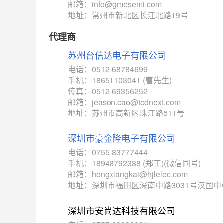
邮箱：info@gmesemi.com
TC4052BF
(东芝-Toshiba)
地址：常州市新北区长江北路19号
对比
相同功能
相似度 50%
代理商
TC4052BFT
(东芝-Toshiba)
苏州台信达电子有限公司
对比
相同功能
相似度 50%
电话：0512-68784699
ISL54233
(瑞萨-Renesas)
手机：18651103041 (曹先生)
对比
传真：0512-69356252
相同功能
相似度 49%
邮箱：jeason.cao@tcdnext.com
ADG784
(亚德诺-ADI)
地址：苏州市高新区珠江路511号
对比
相同功能
相似度 49%
深圳市豪金隆电子有限公司
74VHC405274VHC4
(东芝-Toshiba)
电话：0755-83777444
对比
相同功能
相似度 46%
手机：18948792388 (郑工)(微信同号)
邮箱：hongxiangkai@hjlelec.com
ADG1438
(亚德诺-ADI)
地址：深圳市福田区深南中路3031号汉国中心
对比
相同功能
相似度 46%
深圳市安尚达科技有限公司
M74HC4851
(意法-ST)
对比