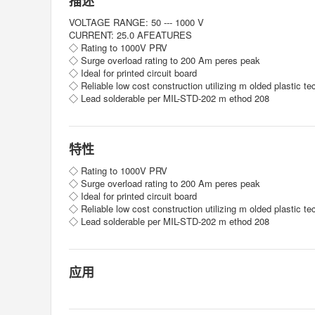
描述
VOLTAGE RANGE: 50 --- 1000 V
CURRENT: 25.0 AFEATURES
◇ Rating to 1000V PRV
◇ Surge overload rating to 200 Am peres peak
◇ Ideal for printed circuit board
◇ Reliable low cost construction utilizing m olded plastic te
◇ Lead solderable per MIL-STD-202 m ethod 208
特性
◇ Rating to 1000V PRV
◇ Surge overload rating to 200 Am peres peak
◇ Ideal for printed circuit board
◇ Reliable low cost construction utilizing m olded plastic te
◇ Lead solderable per MIL-STD-202 m ethod 208
应用