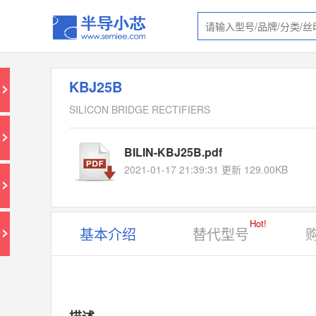
KBJ25B
SILICON BRIDGE RECTIFIERS
BILIN-KBJ25B.pdf
2021-01-17 21:39:31 更新 129.00KB
Hot!
基本介绍
替代型号