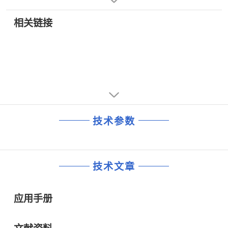
• 关断模式功耗：200 nA (5 V)，50 nA (3 V)
在正常工作模式下，这些器件具有低功耗特性，适合便
携式电池供电设备。5 V时功耗为1.5 mW，3 V时功耗为
相关链接
• 微功耗工作:300 µA(5 V，包括基准电流)
0.7 mW，关断模式下则降至1 µW。
应用
• 便携式电池供电仪表
• 数字增益和失调电压调整
• 可编程电压源和电流源
技术参数
• 可编程衰减器
技术文章
应用手册