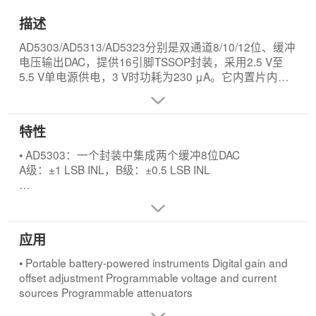
描述
AD5303/AD5313/AD5323分别是双通道8/10/12位、缓冲
电压输出DAC，提供16引脚TSSOP封装，采用2.5 V至
5.5 V单电源供电，3 V时功耗为230 μA。它内置片内输
出放大器，能够提供轨到轨输出摆幅，压摆率为0.7 V/
μs。AD5303/AD5313/AD5323采用多功能三线式串行接
口，能够以最高30 MHz的时钟速率工作，并与标准
特性
SPI™、QSPI™、MICROWIRE™、DSP接口标准兼容。
• AD5303：一个封装中集成两个缓冲8位DAC
两个DAC的基准电压从两个基准电压引脚获得(一个引脚
A级：±1 LSB INL，B级：±0.5 LSB INL
对应一个DAC)。这些基准电压输入可以配置为缓冲输入
或无缓冲输入。上述器件均内置一个上电复位电路，确
• AD5313：一个封装中集成两个缓冲10位DAC
保DAC输出上电至0 V并保持该电平，直到对该器件执行
A级：±4 LSB INL，B级：±2 LSB INL
一次有效的写操作为止。另外还存在一个异步低电平有
应用
效CLR引脚，它能将两个DAC清零至0 V。利用异步
• AD5323：一个封装中集成两个缓冲12位DAC
LDAC输入则可以同时更新两个DAC的输出。此外还具有
A级：±16 LSB INL，B级：±8 LSB INL
• Portable battery-powered instruments Digital gain and
省电特性，在省电模式下，器件在5 V时的功耗降至200
offset adjustment Programmable voltage and current
nA(3 V时为50 nA)，并提供软件可选输出负载。这些器
• 16引脚TSSOP封装
sources Programmable attenuators
件还可以通过SDO引脚用在菊花链应用中。