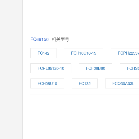
FC66150
相关型号
FC142
FCH10U10-15
FCPH22537
FCPL65120-10
FCF06B60
FCHS
FCH08U10
FC132
FCQ30A03L