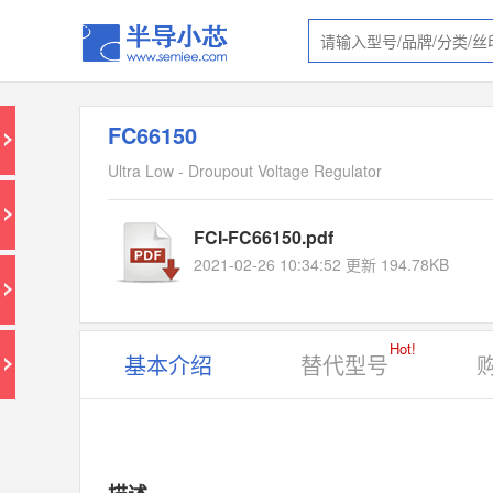
FC66150
Ultra Low - Droupout Voltage Regulator
FCI-FC66150.pdf
2021-02-26 10:34:52 更新 194.78KB
Hot!
基本介绍
替代型号