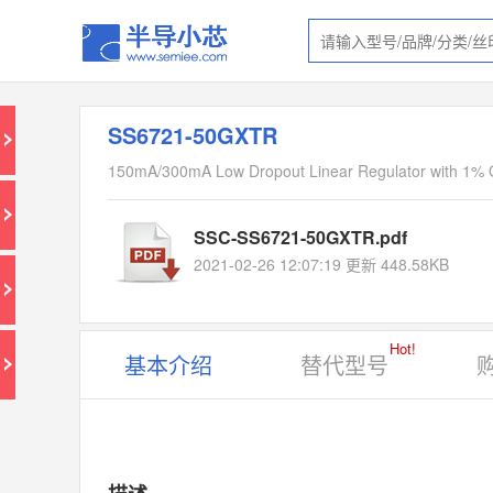
SS6721-50GXTR
150mA/300mA Low Dropout Linear Regulator with 1% 
SSC-SS6721-50GXTR.pdf
2021-02-26 12:07:19 更新 448.58KB
Hot!
基本介绍
替代型号