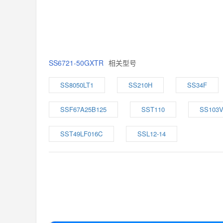
SS6721-50GXTR
相关型号
SS8050LT1
SS210H
SS34F
SSF67A25B125
SST110
SS103
SST49LF016C
SSL12-14