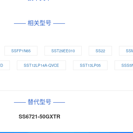
—— 相关型号 ——
SSFP1N65
SST29EE010
SS22
SS
VD
SST12LP14A-QVCE
SST13LP05
SSS5
—— 替代型号 ——
SS6721-50GXTR