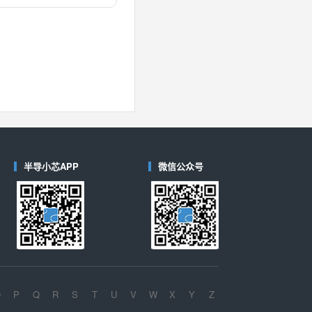
对比
40
(德州仪器-TI)
对比
半导小芯APP
微信公众号
O
P
Q
R
S
T
U
V
W
X
Y
Z