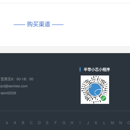
对比
相同功能
相似度 45%
相同功能
相似度 62%
DIO1567
CD74HC4054HCC
(帝奥微-Dioo)
—— 购买渠道 ——
对比
相同功能
相似度 44%
相同功能
相似度 62%
SGM6505
(圣邦微-SGM)
对比
相同功能
相似度 38%
TPW3157A
(思瑞浦-3PEAK)
对比
相同功能
相似度 37%
半导小芯小程序
TPW3221
(思瑞浦-3PEAK)
周五9：00-18：00
对比
相同功能
相似度 37%
ct@semiee.com
emi2026
CD4052
(思扬微-Siyom)
对比
相同功能
相似度 35%
SGM7232
(圣邦微-SGM)
对比
相同功能
相似度 35%
9
A
B
C
D
E
F
G
H
I
J
K
L
M
N