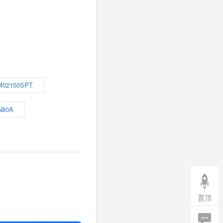
M02150SPT
N80A
置顶