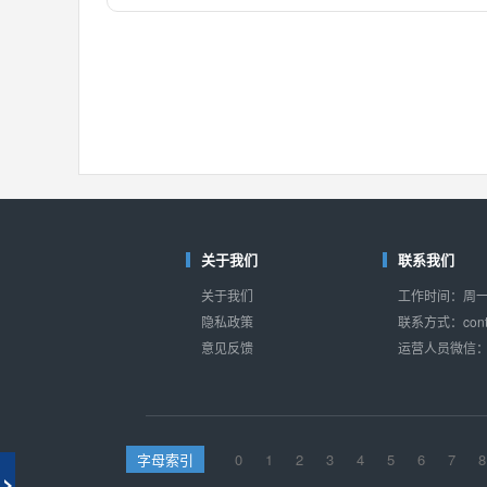
对比
相同功能
相似度 55%
MAX14762
(美信-Maxim)
对比
相同功能
相似度 55%
MAX14760
(美信-Maxim)
对比
相同功能
相似度 53%
M74HC4852
(意法-ST)
对比
相同功能
相似度 52%
关于我们
联系我们
TC4052BF
(东芝-Toshiba)
关于我们
工作时间：周一至
对比
相同功能
相似度 50%
隐私政策
联系方式：conta
意见反馈
运营人员微信：s
TC4052BFT
(东芝-Toshiba)
对比
相同功能
相似度 50%
ISL54233
(瑞萨-Renesas)
对比
相同功能
相似度 49%
字母索引
0
1
2
3
4
5
6
7
8