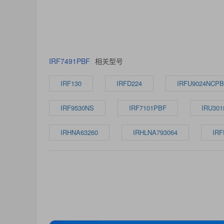
IRF7491PBF
相关型号
IRF130
IRFD224
IRFU9024NCP
IRF9530NS
IRF7101PBF
IRU301
IRHNA63260
IRHLNA793064
IR