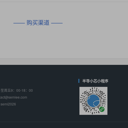
对比
相同功能
相似度 45%
相同功能
相似度 62%
DIO1567
CD74HC4054HCC
(帝奥微-Dioo)
—— 购买渠道 ——
对比
相同功能
相似度 44%
相同功能
相似度 62%
SGM6505
(圣邦微-SGM)
对比
相同功能
相似度 38%
TPW3157A
(思瑞浦-3PEAK)
对比
相同功能
相似度 37%
TPW3221
(思瑞浦-3PEAK)
对比
相同功能
相似度 37%
半导小芯小程序
周五9：00-18：00
CD4052
(思扬微-Siyom)
ct@semiee.com
对比
相同功能
相似度 35%
emi2026
SGM7232
(圣邦微-SGM)
对比
相同功能
相似度 35%