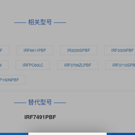
—— 相关型号 ——
BF
IRF6611PBF
IR3230SPBF
IRF3305PBF
8
IRFPC60LC
IRF3709ZLPBF
IRF3710SP
FP150NPBF
—— 替代型号 ——
IRF7491PBF