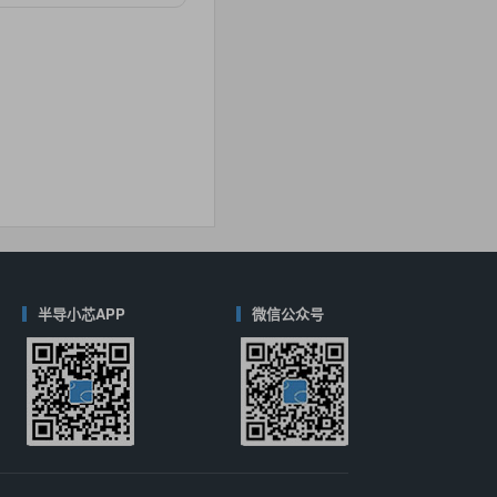
对比
40
(德州仪器-TI)
对比
半导小芯APP
微信公众号