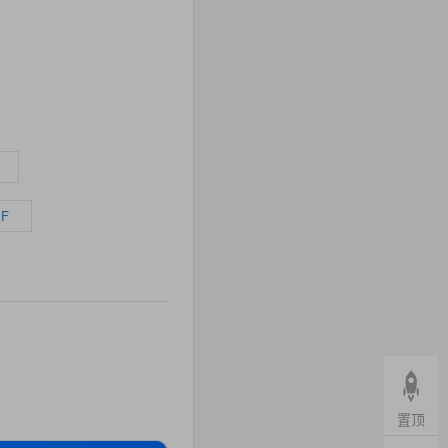
BF
置顶