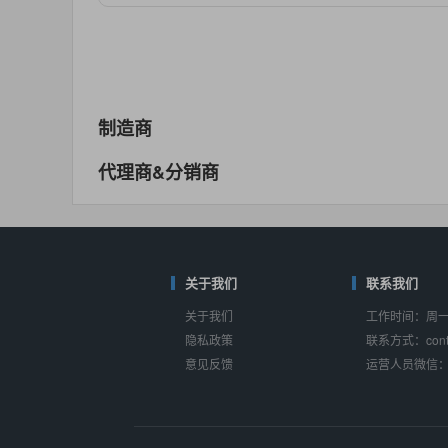
对比
相同功能
相似度 55%
MAX14762
(美信-Maxim)
对比
相同功能
相似度 55%
MAX14760
(美信-Maxim)
制造商
对比
相同功能
相似度 53%
代理商&分销商
M74HC4852
(意法-ST)
对比
相同功能
相似度 52%
TC4052BF
(东芝-Toshiba)
对比
相同功能
关于我们
相似度 50%
联系我们
关于我们
工作时间：周一至
TC4052BFT
(东芝-Toshiba)
隐私政策
联系方式：conta
对比
相同功能
相似度 50%
意见反馈
运营人员微信：s
ISL54233
(瑞萨-Renesas)
对比
相同功能
相似度 49%