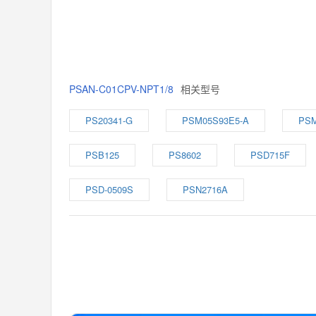
PSAN-C01CPV-NPT1/8
相关型号
PS20341-G
PSM05S93E5-A
PSM
PSB125
PS8602
PSD715F
PSD-0509S
PSN2716A