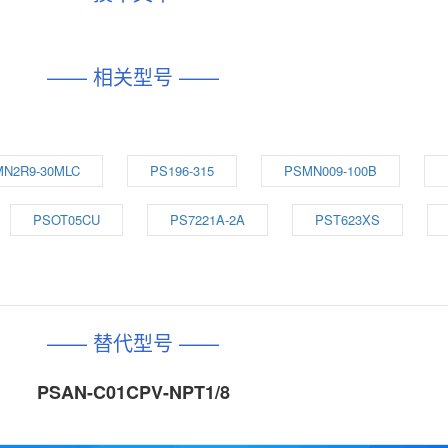
—— 相关型号 ——
N2R9-30MLC
PS196-315
PSMN009-100B
PSOT05CU
PS7221A-2A
PST623XS
—— 替代型号 ——
PSAN-C01CPV-NPT1/8