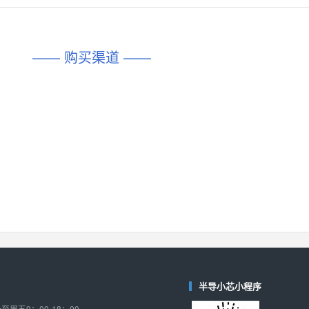
对比
相同功能
相似度 45%
相同功能
相似度 62%
DIO1567
CD74HC4054HCC
(帝奥微-Dioo)
—— 购买渠道 ——
对比
相同功能
相似度 44%
相同功能
相似度 62%
SGM6505
(圣邦微-SGM)
对比
相同功能
相似度 38%
TPW3157A
(思瑞浦-3PEAK)
对比
相同功能
相似度 37%
TPW3221
(思瑞浦-3PEAK)
对比
相同功能
相似度 37%
CD4052
(思扬微-Siyom)
对比
相同功能
相似度 35%
SGM7232
(圣邦微-SGM)
对比
半导小芯小程序
相同功能
相似度 35%
周五9：00-18：00