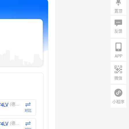
置顶
反馈
APP
微信
小程序
74LV
(德州仪器-TI)
对比
74LV
(德州仪器-TI)