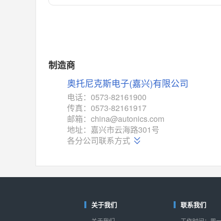
对比
相同功能
相似度 55%
MAX14762
(美信-Maxim)
对比
相同功能
相似度 55%
MAX14760
(美信-Maxim)
制造商
对比
相同功能
相似度 53%
奥托尼克斯电子(嘉兴)有限公司
M74HC4852
(意法-ST)
电话：0573-82161900
对比
传真：0573-82161917
相同功能
相似度 52%
邮箱：china@autonics.com
TC4052BF
(东芝-Toshiba)
地址：嘉兴市云海路301号
对比
各分公司联系方式
相同功能
相似度 50%
TC4052BFT
(东芝-Toshiba)
对比
相同功能
相似度 50%
ISL54233
(瑞萨-Renesas)
对比
关于我们
联系我们
相同功能
相似度 49%
关于我们
工作时间：周一至