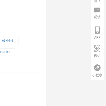
置顶
反馈
APP
05NH45
05NU41
微信
小程序