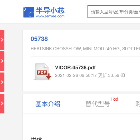
05738
HEATSINK CROSSFLOW, MINI MOD (40 HG, SLOTTE
VICOR-05738.pdf
2021-02-26 09:58:17 更新 33.59KB
Hot!
基本介绍
替代型号