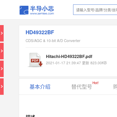
HD49322BF
CDS/AGC & 10-bit A/D Converter
Hitachi-HD49322BF.pdf
2021-01-17 21:39:47 更新 823.00KB
Hot!
基本介绍
替代型号