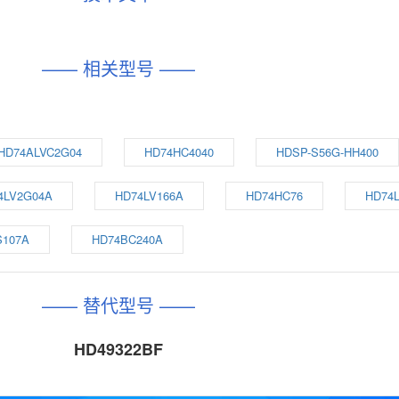
—— 相关型号 ——
HD74ALVC2G04
HD74HC4040
HDSP-S56G-HH400
4LV2G04A
HD74LV166A
HD74HC76
HD74
S107A
HD74BC240A
—— 替代型号 ——
HD49322BF