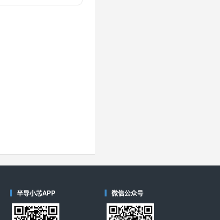
对比
40
(德州仪器-TI)
对比
半导小芯APP
微信公众号