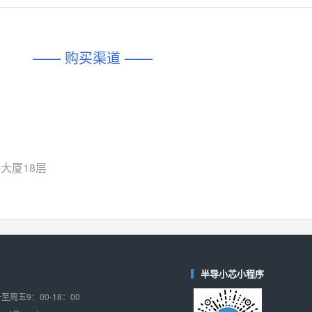
对比
相同功能
相似度 45%
相同功能
相似度 62%
DIO1567
CD74HC4054HCC
(帝奥微-Dioo)
—— 购买渠道 ——
对比
相同功能
相似度 44%
相同功能
相似度 62%
SGM6505
(圣邦微-SGM)
对比
相同功能
相似度 38%
TPW3157A
(思瑞浦-3PEAK)
对比
相同功能
相似度 37%
大厦18层
TPW3221
(思瑞浦-3PEAK)
对比
相同功能
相似度 37%
CD4052
(思扬微-Siyom)
对比
相同功能
相似度 35%
SGM7232
(圣邦微-SGM)
半导小芯小程序
对比
相同功能
相似度 35%
周五9：00-18：00