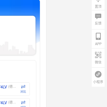
置顶
反馈
APP
微信
小程序
74LV
(德州仪器-TI)
对比
74LV
(德州仪器-TI)