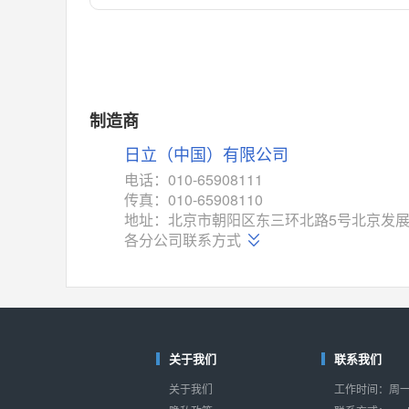
对比
相同功能
相似度 55%
MAX14762
(美信-Maxim)
对比
相同功能
相似度 55%
MAX14760
(美信-Maxim)
制造商
对比
相同功能
相似度 53%
日立（中国）有限公司
M74HC4852
(意法-ST)
电话：010-65908111
对比
传真：010-65908110
相同功能
相似度 52%
地址：北京市朝阳区东三环北路5号北京发展
TC4052BF
(东芝-Toshiba)
各分公司联系方式
对比
相同功能
相似度 50%
TC4052BFT
(东芝-Toshiba)
对比
相同功能
相似度 50%
ISL54233
(瑞萨-Renesas)
关于我们
联系我们
对比
相同功能
相似度 49%
关于我们
工作时间：周一至