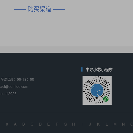
DIO1567
CD74HC4054HCC
(帝奥微-Dioo)
—— 购买渠道 ——
对比
相同功能
相似度 44%
相同功能
相似度 62%
SGM6505
(圣邦微-SGM)
对比
相同功能
相似度 38%
TPW3157A
(思瑞浦-3PEAK)
对比
相同功能
相似度 37%
TPW3221
(思瑞浦-3PEAK)
对比
相同功能
相似度 37%
半导小芯小程序
周五9：00-18：00
CD4052
(思扬微-Siyom)
ct@semiee.com
对比
相同功能
相似度 35%
emi2026
SGM7232
(圣邦微-SGM)
对比
相同功能
相似度 35%
SGM48753
(圣邦微-SGM)
9
A
B
C
D
E
F
G
H
I
J
K
L
M
N
对比
相同功能
相似度 35%