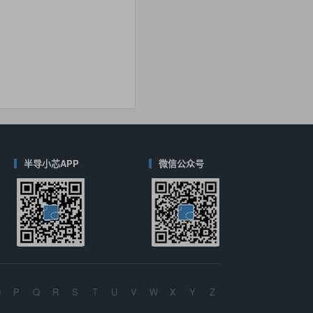
40
(德州仪器-TI)
对比
半导小芯APP
微信公众号
O
P
Q
R
S
T
U
V
W
X
Y
Z