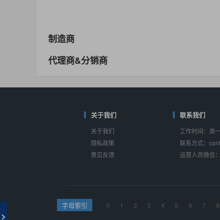
MAX14762
(美信-Maxim)
对比
相同功能
相似度 55%
MAX14760
(美信-Maxim)
制造商
对比
相同功能
相似度 53%
代理商&分销商
M74HC4852
(意法-ST)
对比
相同功能
相似度 52%
TC4052BF
(东芝-Toshiba)
对比
相同功能
关于我们
相似度 50%
联系我们
关于我们
工作时间：周一至
TC4052BFT
(东芝-Toshiba)
隐私政策
联系方式：conta
对比
相同功能
相似度 50%
意见反馈
运营人员微信：s
ISL54233
(瑞萨-Renesas)
对比
相同功能
相似度 49%
ADG784
(亚德诺-ADI)
字母索引
0
1
2
3
4
5
6
7
8
对比
相同功能
相似度 49%