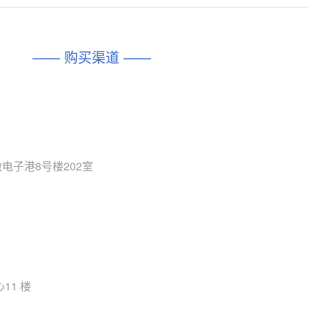
对比
相同功能
相似度 45%
相同功能
相似度 62%
DIO1567
CD74HC4054HCC
(帝奥微-Dioo)
—— 购买渠道 ——
对比
相同功能
相似度 44%
相同功能
相似度 62%
SGM6505
(圣邦微-SGM)
对比
相同功能
相似度 38%
TPW3157A
(思瑞浦-3PEAK)
对比
相同功能
相似度 37%
电子港8号楼202室
TPW3221
(思瑞浦-3PEAK)
对比
相同功能
相似度 37%
CD4052
(思扬微-Siyom)
对比
相同功能
相似度 35%
SGM7232
(圣邦微-SGM)
对比
11 楼
相同功能
相似度 35%