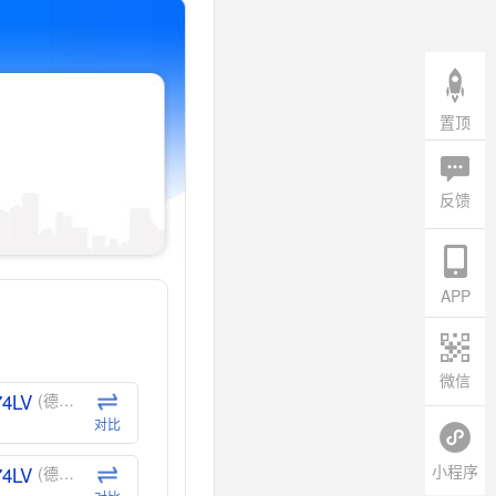
置顶
反馈
APP
微信
74LV
(德州仪器-TI)
对比
小程序
74LV
(德州仪器-TI)