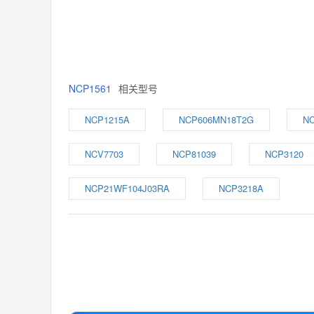
NCP1561
相关型号
NCP1215A
NCP606MN18T2G
NC
NCV7703
NCP81039
NCP3120
NCP21WF104J03RA
NCP3218A