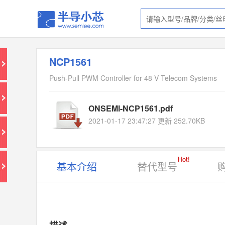
NCP1561
Push-Pull PWM Controller for 48 V Telecom Systems
ONSEMI-NCP1561.pdf
2021-01-17 23:47:27 更新 252.70KB
Hot!
基本介绍
替代型号