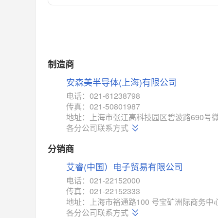
对比
相同功能
相似度 55%
MAX14762
(美信-Maxim)
对比
相同功能
相似度 55%
MAX14760
(美信-Maxim)
制造商
对比
相同功能
相似度 53%
安森美半导体(上海)有限公司
M74HC4852
(意法-ST)
电话：021-61238798
对比
传真：021-50801987
相同功能
相似度 52%
地址：上海市张江高科技园区碧波路690号微
TC4052BF
(东芝-Toshiba)
各分公司联系方式
对比
相同功能
相似度 50%
分销商
TC4052BFT
(东芝-Toshiba)
艾睿(中国）电子贸易有限公司
对比
相同功能
相似度 50%
电话：021-22152000
ISL54233
(瑞萨-Renesas)
传真：021-22152333
对比
地址：上海市裕通路100 号宝矿洲际商务中心
相同功能
相似度 49%
各分公司联系方式