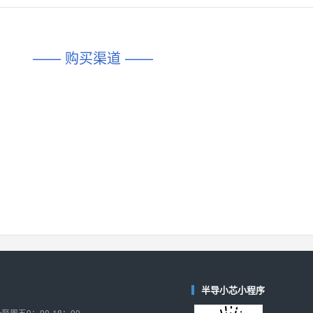
对比
相同功能
相似度 45%
相同功能
相似度 62%
DIO1567
CD74HC4054HCC
(帝奥微-Dioo)
—— 购买渠道 ——
对比
相同功能
相似度 44%
相同功能
相似度 62%
SGM6505
(圣邦微-SGM)
对比
相同功能
相似度 38%
TPW3157A
(思瑞浦-3PEAK)
对比
相同功能
相似度 37%
TPW3221
(思瑞浦-3PEAK)
对比
相同功能
相似度 37%
CD4052
(思扬微-Siyom)
对比
相同功能
相似度 35%
SGM7232
(圣邦微-SGM)
对比
半导小芯小程序
相同功能
相似度 35%
周五9：00-18：00