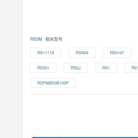
RS3M
相关型号
RS1117A
RSN24
RS0197
RS501
RS2J
RS1
RS
RSF66B50B100P