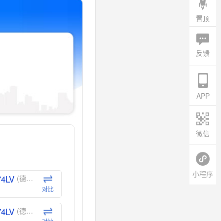
置顶
反馈
APP
微信
小程序
74LV
(德州仪器-TI)
对比
74LV
(德州仪器-TI)