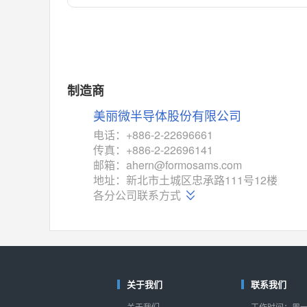
对比
相同功能
相似度 55%
MAX14762
(美信-Maxim)
对比
相同功能
相似度 55%
MAX14760
(美信-Maxim)
制造商
对比
相同功能
相似度 53%
美丽微半导体股份有限公司
M74HC4852
(意法-ST)
电话：+886-2-22696661
对比
传真：+886-2-22696141
相同功能
相似度 52%
邮箱：ahern@formosams.com
TC4052BF
(东芝-Toshiba)
地址：新北市土城区忠承路111号12楼
对比
各分公司联系方式
相同功能
相似度 50%
TC4052BFT
(东芝-Toshiba)
对比
相同功能
相似度 50%
ISL54233
(瑞萨-Renesas)
对比
关于我们
联系我们
相同功能
相似度 49%
关于我们
工作时间：周一至