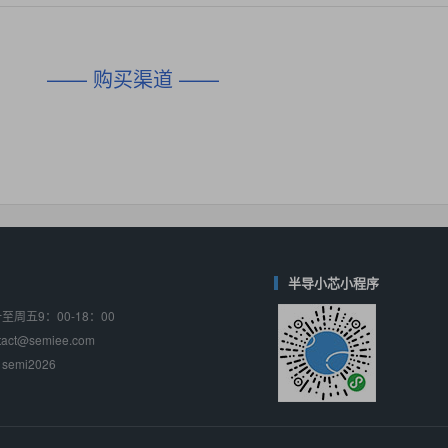
对比
相同功能
相似度 45%
相同功能
相似度 62%
DIO1567
CD74HC4054HCC
(帝奥微-Dioo)
—— 购买渠道 ——
对比
相同功能
相似度 44%
相同功能
相似度 62%
SGM6505
(圣邦微-SGM)
对比
相同功能
相似度 38%
TPW3157A
(思瑞浦-3PEAK)
对比
相同功能
相似度 37%
TPW3221
(思瑞浦-3PEAK)
对比
相同功能
相似度 37%
半导小芯小程序
周五9：00-18：00
CD4052
(思扬微-Siyom)
ct@semiee.com
对比
相同功能
相似度 35%
emi2026
SGM7232
(圣邦微-SGM)
对比
相同功能
相似度 35%