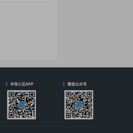
对比
40
(德州仪器-TI)
对比
半导小芯APP
微信公众号