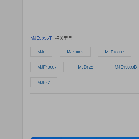
MJE3055T
相关型号
MJ2
MJ10022
MJF13007
MJF13007
MJD122
MJE13003B
MJF47