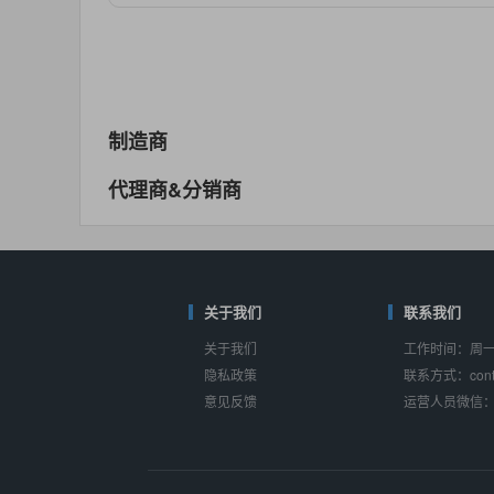
对比
相同功能
相似度 55%
MAX14762
(美信-Maxim)
对比
相同功能
相似度 55%
MAX14760
(美信-Maxim)
制造商
对比
相同功能
相似度 53%
代理商&分销商
M74HC4852
(意法-ST)
对比
相同功能
相似度 52%
TC4052BF
(东芝-Toshiba)
对比
相同功能
关于我们
相似度 50%
联系我们
关于我们
工作时间：周一至
TC4052BFT
(东芝-Toshiba)
隐私政策
联系方式：conta
对比
相同功能
相似度 50%
意见反馈
运营人员微信：s
ISL54233
(瑞萨-Renesas)
对比
相同功能
相似度 49%