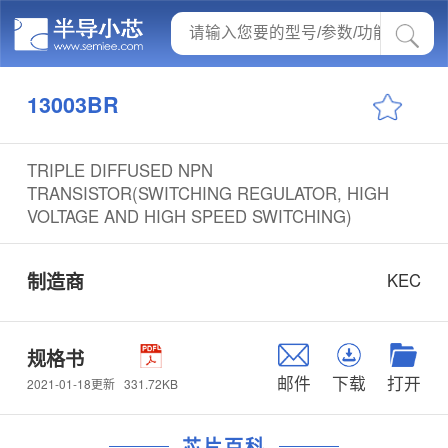
13003BR
TRIPLE DIFFUSED NPN
TRANSISTOR(SWITCHING REGULATOR, HIGH
VOLTAGE AND HIGH SPEED SWITCHING)
制造商
KEC
规格书
邮件
下载
打开
331.72KB
2021-01-18更新
芯片百科