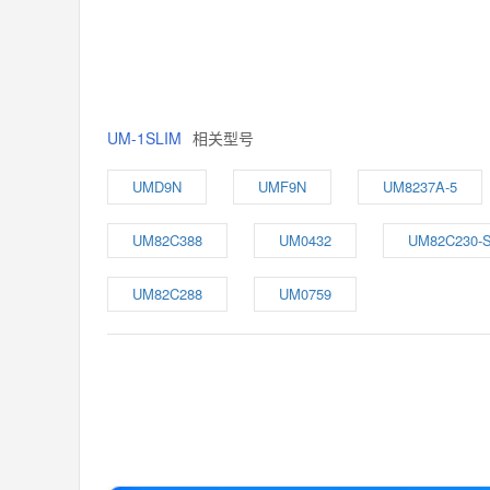
UM-1SLIM
相关型号
UMD9N
UMF9N
UM8237A-5
UM82C388
UM0432
UM82C230-
UM82C288
UM0759