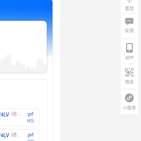
置顶
反馈
APP
微信
小程序
74LV
(德州仪器-TI)
对比
74LV
(德州仪器-TI)