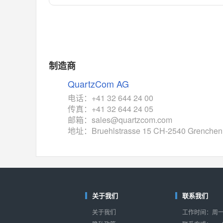
对比
相同功能
相似度 55%
MAX14762
(美信-Maxim)
对比
相同功能
相似度 55%
MAX14760
(美信-Maxim)
制造商
对比
相同功能
相似度 53%
QuartzCom AG
M74HC4852
(意法-ST)
电话：+41 32 644 24 00
对比
传真：+41 32 644 24 05
相同功能
相似度 52%
邮箱：sales@quartzcom.com
TC4052BF
(东芝-Toshiba)
地址：Bruehlstrasse 15 CH-2540 Grenchen 
对比
相同功能
相似度 50%
TC4052BFT
(东芝-Toshiba)
对比
相同功能
相似度 50%
ISL54233
(瑞萨-Renesas)
关于我们
联系我们
对比
相同功能
相似度 49%
关于我们
工作时间：周一至