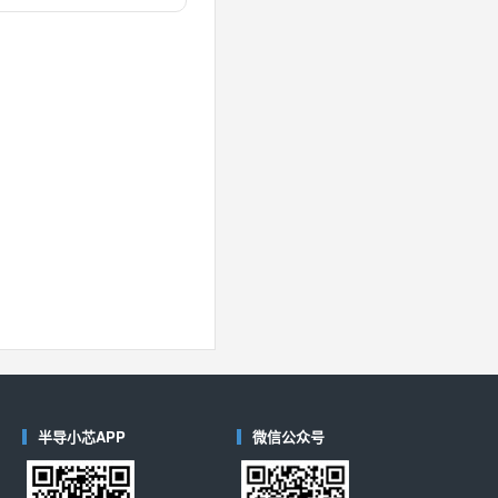
对比
40
(德州仪器-TI)
对比
半导小芯APP
微信公众号