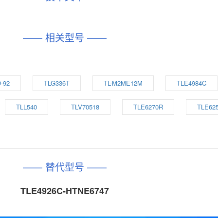
—— 相关型号 ——
-92
TLG336T
TL-M2ME12M
TLE4984C
TLL540
TLV70518
TLE6270R
TLE625
—— 替代型号 ——
TLE4926C-HTNE6747