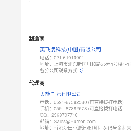
对比
相同功能
相似度 55%
MAX14762
(美信-Maxim)
对比
相同功能
相似度 55%
MAX14760
(美信-Maxim)
制造商
对比
相同功能
相似度 53%
英飞凌科技(中国)有限公司
M74HC4852
(意法-ST)
电话：021-61019001
对比
地址：上海市浦东新区川和路55弄4号楼1-4
相同功能
相似度 52%
各分公司联系方式
TC4052BF
(东芝-Toshiba)
对比
代理商
相同功能
相似度 50%
贝能国际有限公司
TC4052BFT
(东芝-Toshiba)
对比
电话：0591-87382580 (可直接拨打电话)
相同功能
相似度 50%
手机：0591-87382573 (可直接拨打电话)
ISL54233
(瑞萨-Renesas)
QQ：2368707718
对比
邮箱：Sales@Burnon.com
相同功能
相似度 49%
地址：香港沙田小瀝源源顺围13-15号金利