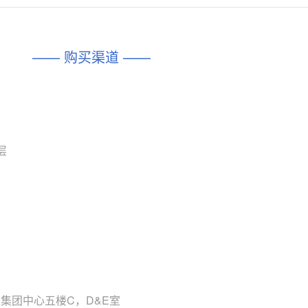
对比
相同功能
相似度 45%
相同功能
相似度 62%
DIO1567
CD74HC4054HCC
(帝奥微-Dioo)
—— 购买渠道 ——
对比
相同功能
相似度 44%
相同功能
相似度 62%
SGM6505
(圣邦微-SGM)
对比
相同功能
相似度 38%
TPW3157A
(思瑞浦-3PEAK)
对比
层
相同功能
相似度 37%
TPW3221
(思瑞浦-3PEAK)
对比
相同功能
相似度 37%
CD4052
(思扬微-Siyom)
对比
相同功能
相似度 35%
SGM7232
(圣邦微-SGM)
对比
相同功能
相似度 35%
来集团中心五楼C，D&E室