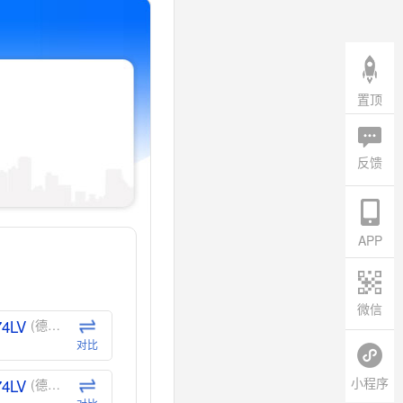
置顶
反馈
APP
微信
74LV
(德州仪器-TI)
对比
小程序
74LV
(德州仪器-TI)