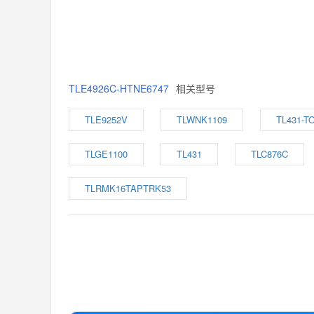
TLE4926C-HTNE6747
相关型号
TLE9252V
TLWNK1109
TL431-TO
TLGE1100
TL431
TLC876C
TLRMK16TAPTRK53