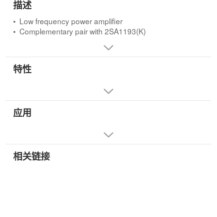
描述
• Low frequency power amplifier
• Complementary pair with 2SA1193(K)
特性
应用
相关链接