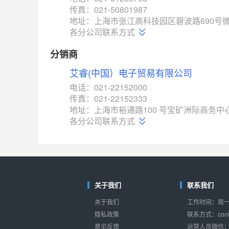
对比
传真：021-50801987
相同功能
相似度 52%
地址：上海市张江高科技园区碧波路690号微
TC4052BF
(东芝-Toshiba)
各分公司联系方式
对比
相同功能
相似度 50%
分销商
TC4052BFT
(东芝-Toshiba)
艾睿(中国）电子贸易有限公司
对比
相同功能
相似度 50%
电话：021-22152000
ISL54233
(瑞萨-Renesas)
传真：021-22152333
对比
地址：上海市裕通路100 号宝矿洲际商务中心
相同功能
相似度 49%
各分公司联系方式
ADG784
(亚德诺-ADI)
对比
相同功能
相似度 49%
74VHC405274VHC4
(东芝-Toshiba)
对比
相同功能
相似度 46%
关于我们
联系我们
ADG1438
(亚德诺-ADI)
关于我们
工作时间：周一至
对比
相同功能
相似度 46%
隐私政策
联系方式：conta
意见反馈
运营人员微信：s