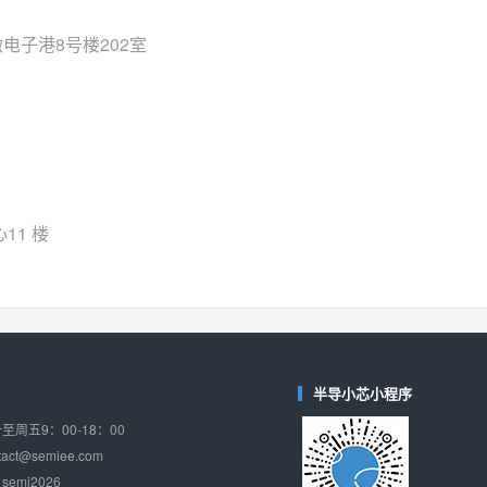
对比
相同功能
相似度 37%
电子港8号楼202室
TPW3221
(思瑞浦-3PEAK)
对比
相同功能
相似度 37%
CD4052
(思扬微-Siyom)
对比
相同功能
相似度 35%
SGM7232
(圣邦微-SGM)
对比
11 楼
相同功能
相似度 35%
SGM48753
(圣邦微-SGM)
对比
相同功能
相似度 35%
74LV4052
(思扬微-Siyom)
对比
相同功能
相似度 34%
半导小芯小程序
WAS4759QB
(韦尔-WillSemi)
周五9：00-18：00
对比
相同功能
相似度 34%
ct@semiee.com
emi2026