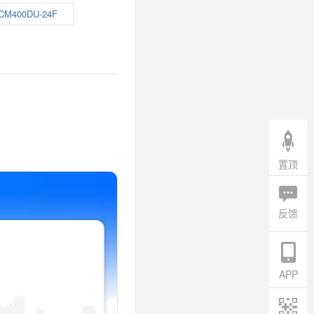
CM400DU-24F
置顶
反馈
APP