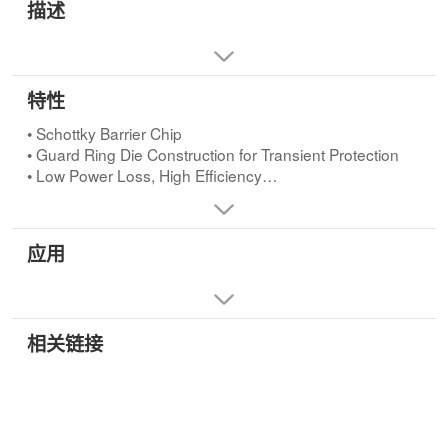
描述
特性
• Schottky Barrier Chip
• Guard Ring Die Construction for Transient Protection
• Low Power Loss, High Efficiency
• High Surge Capability
• High Current Capability and Low Forward Voltage Drop
• For Use in Low Voltage, High Frequency Inverters, Free
应用
Wheeling, and Polarity Protection Applications
• Lead Free Finish, RoHS Compliant (Note 3)
相关链接