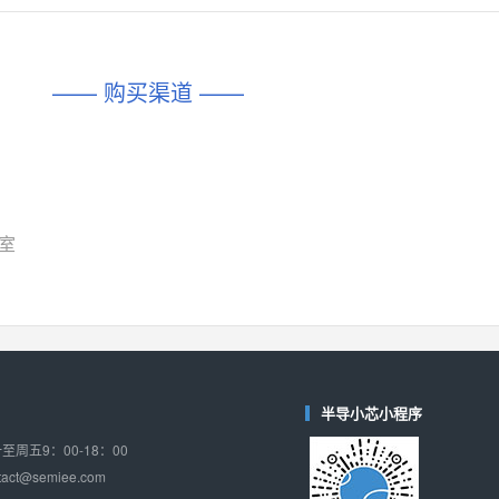
对比
相同功能
相似度 45%
相同功能
相似度 62%
DIO1567
CD74HC4054HCC
(帝奥微-Dioo)
—— 购买渠道 ——
对比
相同功能
相似度 44%
相同功能
相似度 62%
SGM6505
(圣邦微-SGM)
对比
相同功能
相似度 38%
TPW3157A
(思瑞浦-3PEAK)
对比
7室
相同功能
相似度 37%
TPW3221
(思瑞浦-3PEAK)
对比
相同功能
相似度 37%
CD4052
(思扬微-Siyom)
对比
相同功能
相似度 35%
半导小芯小程序
SGM7232
(圣邦微-SGM)
周五9：00-18：00
对比
相同功能
相似度 35%
ct@semiee.com