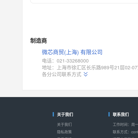
对比
相同功能
相似度 55%
MAX14762
(美信-Maxim)
对比
相同功能
相似度 55%
MAX14760
(美信-Maxim)
制造商
对比
相同功能
相似度 53%
微芯商贸(上海) 有限公司
M74HC4852
(意法-ST)
电话：021-33268000
对比
地址：上海市徐汇区长乐路989号21层02-0
相同功能
相似度 52%
各分公司联系方式
TC4052BF
(东芝-Toshiba)
对比
相同功能
相似度 50%
TC4052BFT
(东芝-Toshiba)
对比
相同功能
相似度 50%
关于我们
联系我们
ISL54233
(瑞萨-Renesas)
关于我们
工作时间：周一至
对比
相同功能
相似度 49%
隐私政策
联系方式：conta