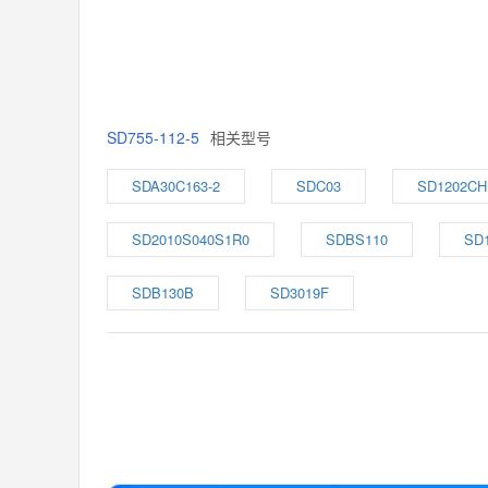
SD755-112-5
相关型号
SDA30C163-2
SDC03
SD1202CH
SD2010S040S1R0
SDBS110
SD
SDB130B
SD3019F