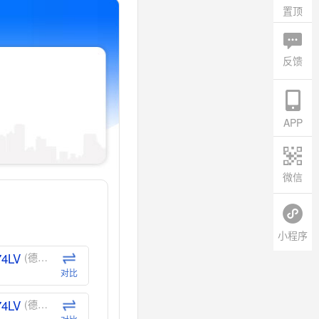
置顶
反馈
APP
微信
小程序
74LV
(德州仪器-TI)
对比
74LV
(德州仪器-TI)