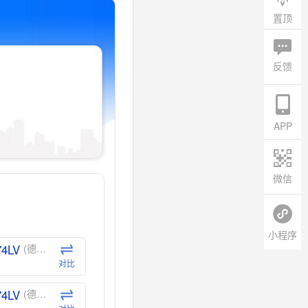
置顶
反馈
APP
微信
小程序
74LV
(德州仪器-TI)
对比
74LV
(德州仪器-TI)