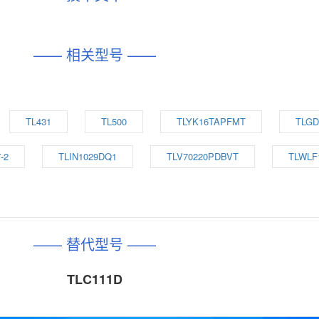
—— 相关型号 ——
TL431
TL500
TLYK16TAPFMT
TLGD
-2
TLIN1029DQ1
TLV70220PDBVT
TLWLF
—— 替代型号 ——
TLC111D