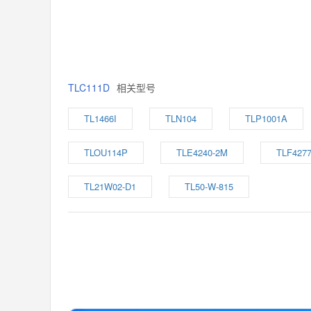
TLC111D
相关型号
TL1466I
TLN104
TLP1001A
TLOU114P
TLE4240-2M
TLF4277
TL21W02-D1
TL50-W-815