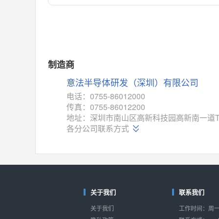
对比
相同功能
相似度 55%
MAX14762
(美信-Maxim)
对比
相同功能
相似度 55%
MAX14760
(美信-Maxim)
制造商
对比
相同功能
相似度 53%
意法半导体研发（深圳）有限公司
M74HC4852
(意法-ST)
电话：0755-86012000
对比
传真：0755-86012200
相同功能
相似度 52%
地址：深圳市南山区高新科技园高新南一道T
TC4052BF
(东芝-Toshiba)
各分公司联系方式
对比
相同功能
相似度 50%
TC4052BFT
(东芝-Toshiba)
对比
相同功能
相似度 50%
ISL54233
(瑞萨-Renesas)
关于我们
联系我们
对比
相同功能
相似度 49%
关于我们
工作时间：周一至