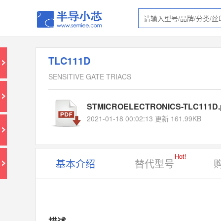
TLC111D
SENSITIVE GATE TRIACS
STMICROELECTRONICS-TLC111D.
2021-01-18 00:02:13 更新 161.99KB
Hot!
基本介绍
替代型号