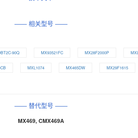
—— 相关型号 ——
DBT2C-90Q
MX93521FC
MX28F2000P
MXL
0CB
MXL1074
MX465DW
MX29F1615
—— 替代型号 ——
MX469, CMX469A