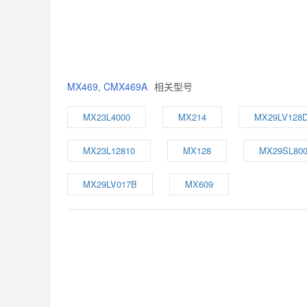
MX469, CMX469A
相关型号
MX23L4000
MX214
MX29LV128
MX23L12810
MX128
MX29SL80
MX29LV017B
MX609