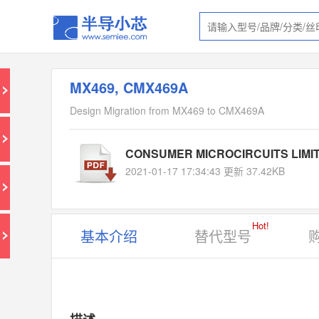
MX469, CMX469A
Design Migration from MX469 to CMX469A
CONSUMER MICROCIRCUITS LIMIT
2021-01-17 17:34:43 更新 37.42KB
Hot!
基本介绍
替代型号