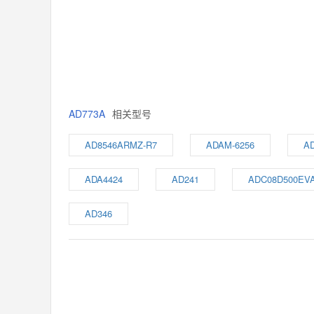
AD773A
相关型号
AD8546ARMZ-R7
ADAM-6256
A
ADA4424
AD241
ADC08D500EV
AD346