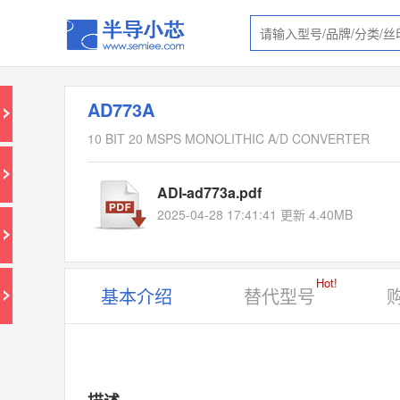
AD773A
10 BIT 20 MSPS MONOLITHIC A/D CONVERTER
ADI-ad773a.pdf
2025-04-28 17:41:41 更新 4.40MB
Hot!
基本介绍
替代型号