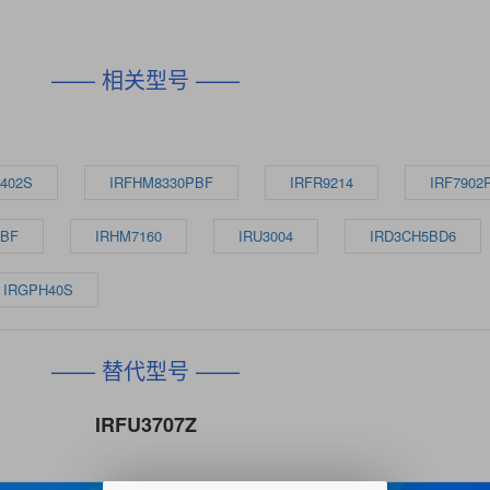
—— 相关型号 ——
3402S
IRFHM8330PBF
IRFR9214
IRF7902
PBF
IRHM7160
IRU3004
IRD3CH5BD6
IRGPH40S
—— 替代型号 ——
IRFU3707Z