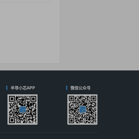
对比
40
(德州仪器-TI)
对比
半导小芯APP
微信公众号