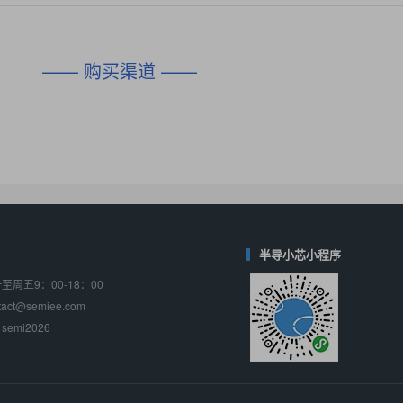
对比
相同功能
相似度 45%
相同功能
相似度 62%
DIO1567
CD74HC4054HCC
(帝奥微-Dioo)
—— 购买渠道 ——
对比
相同功能
相似度 44%
相同功能
相似度 62%
SGM6505
(圣邦微-SGM)
对比
相同功能
相似度 38%
TPW3157A
(思瑞浦-3PEAK)
对比
相同功能
相似度 37%
TPW3221
(思瑞浦-3PEAK)
对比
相同功能
相似度 37%
半导小芯小程序
周五9：00-18：00
CD4052
(思扬微-Siyom)
ct@semiee.com
对比
相同功能
相似度 35%
emi2026
SGM7232
(圣邦微-SGM)
对比
相同功能
相似度 35%