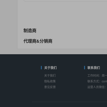
对比
相同功能
相似度 55%
MAX14762
(美信-Maxim)
对比
相同功能
相似度 55%
MAX14760
(美信-Maxim)
制造商
对比
相同功能
相似度 53%
代理商&分销商
M74HC4852
(意法-ST)
对比
相同功能
相似度 52%
TC4052BF
(东芝-Toshiba)
对比
相同功能
关于我们
相似度 50%
联系我们
关于我们
工作时间：周一至
TC4052BFT
(东芝-Toshiba)
隐私政策
联系方式：conta
对比
相同功能
相似度 50%
意见反馈
运营人员微信：s
ISL54233
(瑞萨-Renesas)
对比
相同功能
相似度 49%