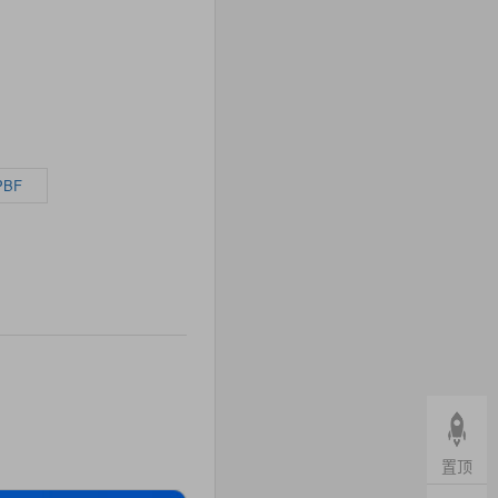
PBF
置顶