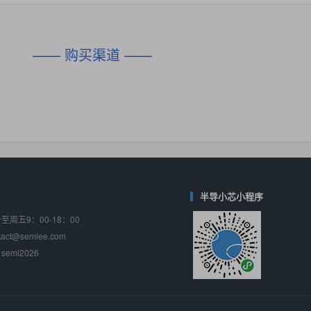
对比
相同功能
相似度 45%
相同功能
相似度 62%
DIO1567
CD74HC4054HCC
(帝奥微-Dioo)
—— 购买渠道 ——
对比
相同功能
相似度 44%
相同功能
相似度 62%
SGM6505
(圣邦微-SGM)
对比
相同功能
相似度 38%
TPW3157A
(思瑞浦-3PEAK)
对比
相同功能
相似度 37%
TPW3221
(思瑞浦-3PEAK)
对比
相同功能
相似度 37%
半导小芯小程序
周五9：00-18：00
CD4052
(思扬微-Siyom)
ct@semiee.com
对比
相同功能
相似度 35%
emi2026
SGM7232
(圣邦微-SGM)
对比
相同功能
相似度 35%