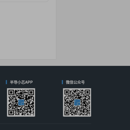
对比
40
(德州仪器-TI)
对比
半导小芯APP
微信公众号