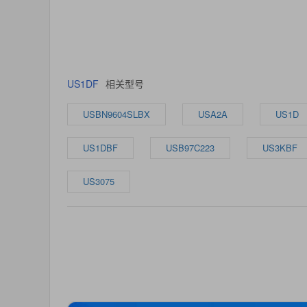
US1DF
相关型号
USBN9604SLBX
USA2A
US1D
US1DBF
USB97C223
US3KBF
US3075