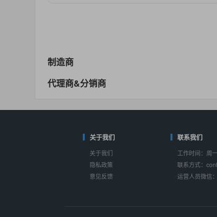
对比
相同功能
相似度 55%
MAX14762
(美信-Maxim)
对比
相同功能
相似度 55%
MAX14760
(美信-Maxim)
制造商
对比
相同功能
相似度 53%
代理商&分销商
M74HC4852
(意法-ST)
对比
相同功能
相似度 52%
TC4052BF
(东芝-Toshiba)
对比
相同功能
关于我们
相似度 50%
联系我们
关于我们
工作时间：周一至
TC4052BFT
(东芝-Toshiba)
隐私政策
联系方式：conta
对比
相同功能
相似度 50%
意见反馈
运营人员微信：s
ISL54233
(瑞萨-Renesas)
对比
相同功能
相似度 49%