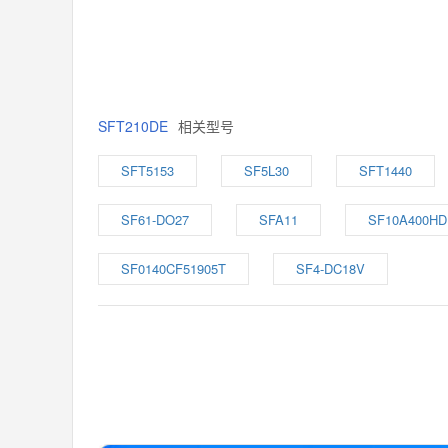
SFT210DE
相关型号
SFT5153
SF5L30
SFT1440
SF61-DO27
SFA11
SF10A400HD
SF0140CF51905T
SF4-DC18V