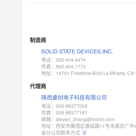
对比
相同功能
相似度 55%
MAX14762
(美信-Maxim)
对比
相同功能
相似度 55%
MAX14760
(美信-Maxim)
制造商
对比
相同功能
相似度 53%
SOLID STATE DEVICES,INC.
M74HC4852
(意法-ST)
电话：562.404.4474
对比
传真：562.404.1773
相同功能
相似度 52%
地址：14701 Firestone Blvd La Mirada, CA
TC4052BF
(东芝-Toshiba)
对比
代理商
相同功能
相似度 50%
陕西睿创电子科技有限公司
TC4052BFT
(东芝-Toshiba)
对比
电话：029-88377000
相同功能
相似度 50%
传真：029-88377181
ISL54233
(瑞萨-Renesas)
邮箱：steven_zhang@rironic.com
对比
地址：西安市雁塔区唐延路11号禾盛京广中
相同功能
相似度 49%
各分公司联系方式