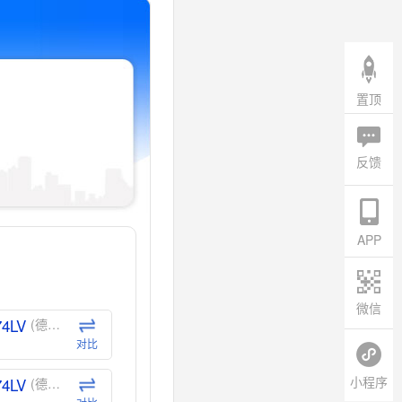
置顶
反馈
APP
微信
74LV
(德州仪器-TI)
对比
小程序
74LV
(德州仪器-TI)