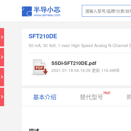
SFT210DE
50 mA, 30 Volt, 1 nsec High Speed Analog N-Channe
SSDI-SFT210DE.pdf
2021-01-18 04:16:26 更新 116.49KB
Hot!
基本介绍
替代型号