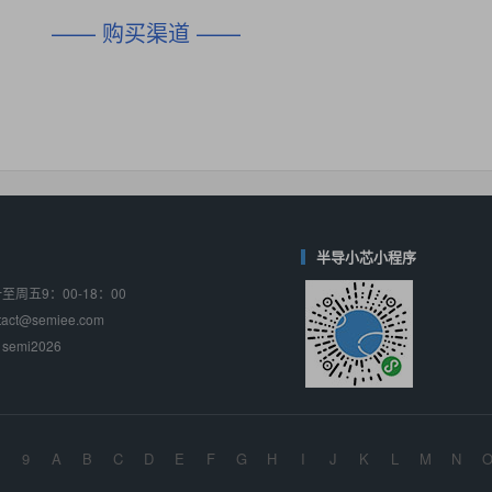
DIO1567
CD74HC4054HCC
(帝奥微-Dioo)
—— 购买渠道 ——
对比
相同功能
相似度 44%
相同功能
相似度 62%
SGM6505
(圣邦微-SGM)
对比
相同功能
相似度 38%
TPW3157A
(思瑞浦-3PEAK)
对比
相同功能
相似度 37%
TPW3221
(思瑞浦-3PEAK)
对比
相同功能
相似度 37%
半导小芯小程序
周五9：00-18：00
CD4052
(思扬微-Siyom)
ct@semiee.com
对比
相同功能
相似度 35%
emi2026
SGM7232
(圣邦微-SGM)
对比
相同功能
相似度 35%
SGM48753
(圣邦微-SGM)
9
A
B
C
D
E
F
G
H
I
J
K
L
M
N
对比
相同功能
相似度 35%