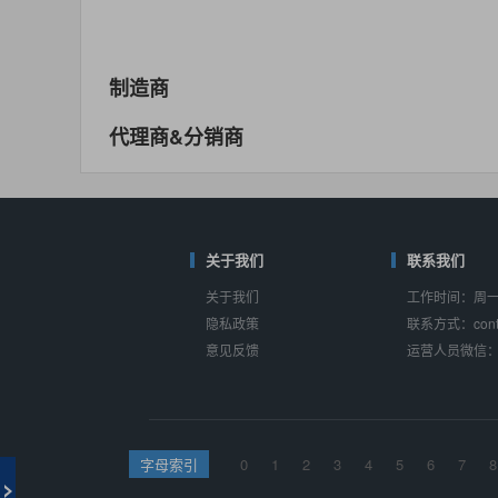
MAX14762
(美信-Maxim)
对比
相同功能
相似度 55%
MAX14760
(美信-Maxim)
制造商
对比
相同功能
相似度 53%
代理商&分销商
M74HC4852
(意法-ST)
对比
相同功能
相似度 52%
TC4052BF
(东芝-Toshiba)
对比
相同功能
关于我们
相似度 50%
联系我们
关于我们
工作时间：周一至
TC4052BFT
(东芝-Toshiba)
隐私政策
联系方式：conta
对比
相同功能
相似度 50%
意见反馈
运营人员微信：s
ISL54233
(瑞萨-Renesas)
对比
相同功能
相似度 49%
ADG784
(亚德诺-ADI)
字母索引
0
1
2
3
4
5
6
7
8
对比
相同功能
相似度 49%