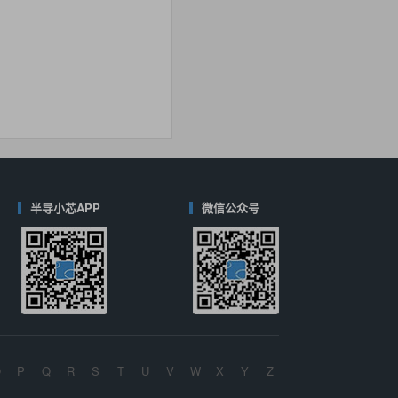
40
(德州仪器-TI)
对比
半导小芯APP
微信公众号
O
P
Q
R
S
T
U
V
W
X
Y
Z