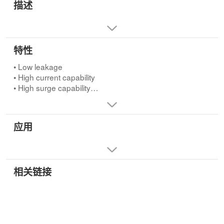
描述
特性
• Low leakage
• High current capability
• High surge capability
• High reliability
• High temperature soldering guaranteed
应用
相关链接