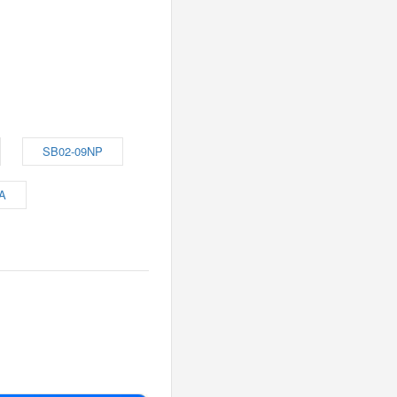
SB02-09NP
A