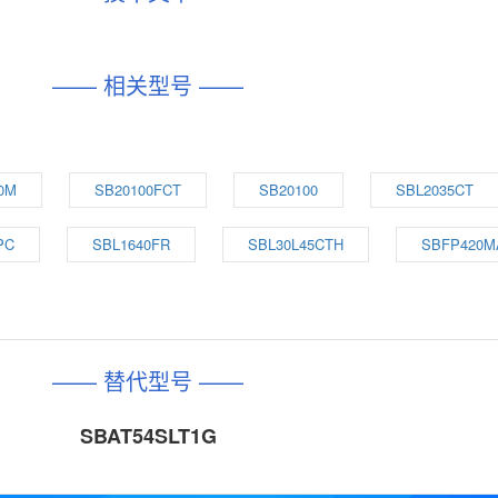
—— 相关型号 ——
0M
SB20100FCT
SB20100
SBL2035CT
PC
SBL1640FR
SBL30L45CTH
SBFP420M
—— 替代型号 ——
SBAT54SLT1G