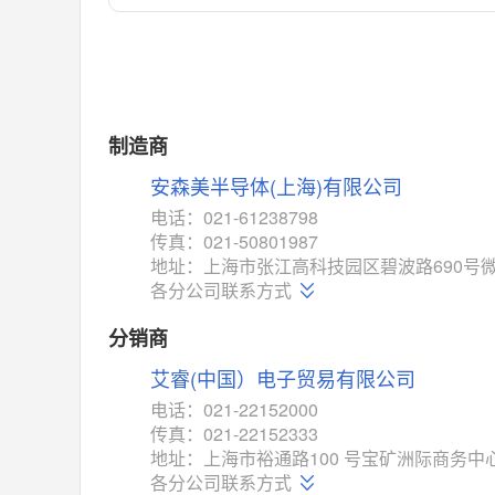
对比
相同功能
相似度 55%
MAX14762
(美信-Maxim)
对比
相同功能
相似度 55%
MAX14760
(美信-Maxim)
制造商
对比
相同功能
相似度 53%
安森美半导体(上海)有限公司
M74HC4852
(意法-ST)
电话：021-61238798
对比
传真：021-50801987
相同功能
相似度 52%
地址：上海市张江高科技园区碧波路690号微
TC4052BF
(东芝-Toshiba)
各分公司联系方式
对比
相同功能
相似度 50%
分销商
TC4052BFT
(东芝-Toshiba)
艾睿(中国）电子贸易有限公司
对比
相同功能
相似度 50%
电话：021-22152000
ISL54233
(瑞萨-Renesas)
传真：021-22152333
对比
地址：上海市裕通路100 号宝矿洲际商务中心
相同功能
相似度 49%
各分公司联系方式