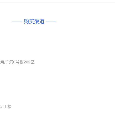
对比
相同功能
相似度 45%
相同功能
相似度 62%
DIO1567
CD74HC4054HCC
(帝奥微-Dioo)
—— 购买渠道 ——
对比
相同功能
相似度 44%
相同功能
相似度 62%
SGM6505
(圣邦微-SGM)
对比
相同功能
相似度 38%
TPW3157A
(思瑞浦-3PEAK)
对比
相同功能
相似度 37%
电子港8号楼202室
TPW3221
(思瑞浦-3PEAK)
对比
相同功能
相似度 37%
CD4052
(思扬微-Siyom)
对比
相同功能
相似度 35%
SGM7232
(圣邦微-SGM)
对比
11 楼
相同功能
相似度 35%