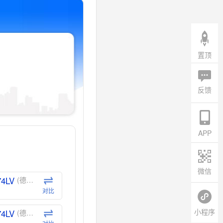
置顶
反馈
APP
微信
74LV
(德州仪器-TI)
对比
小程序
74LV
(德州仪器-TI)