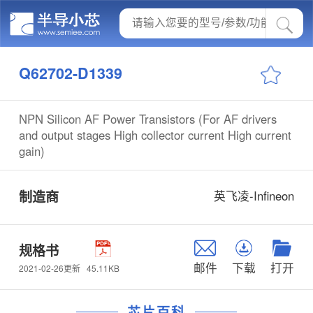
Q62702-D1339
NPN Silicon AF Power Transistors (For AF drivers
and output stages High collector current High current
gain)
制造商
英飞凌-Infineon
规格书
邮件
下载
打开
45.11KB
2021-02-26更新
芯片百科