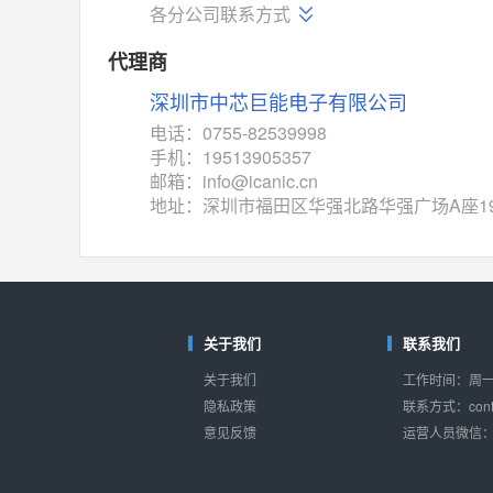
TC4052BF
(东芝-Toshiba)
各分公司联系方式
对比
相同功能
相似度 50%
代理商
TC4052BFT
(东芝-Toshiba)
深圳市中芯巨能电子有限公司
对比
相同功能
相似度 50%
电话：0755-82539998
ISL54233
(瑞萨-Renesas)
手机：19513905357
对比
邮箱：info@icanic.cn
相同功能
相似度 49%
地址：深圳市福田区华强北路华强广场A座1
ADG784
(亚德诺-ADI)
对比
相同功能
相似度 49%
74VHC405274VHC4
(东芝-Toshiba)
对比
相同功能
相似度 46%
关于我们
联系我们
ADG1438
(亚德诺-ADI)
关于我们
工作时间：周一至
对比
相同功能
相似度 46%
隐私政策
联系方式：conta
意见反馈
运营人员微信：s
M74HC4851
(意法-ST)
对比
相同功能
相似度 41%