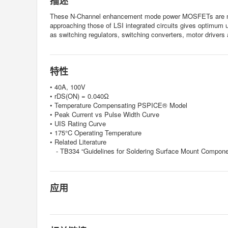
描述
These N-Channel enhancement mode power MOSFETs are manuf
approaching those of LSI integrated circuits gives optimum ut
as switching regulators, switching converters, motor drivers 
特性
• 40A, 100V
• rDS(ON) = 0.040Ω
• Temperature Compensating PSPICE® Model
• Peak Current vs Pulse Width Curve
• UIS Rating Curve
• 175°C Operating Temperature
• Related Literature
- TB334 “Guidelines for Soldering Surface Mount Compone
应用