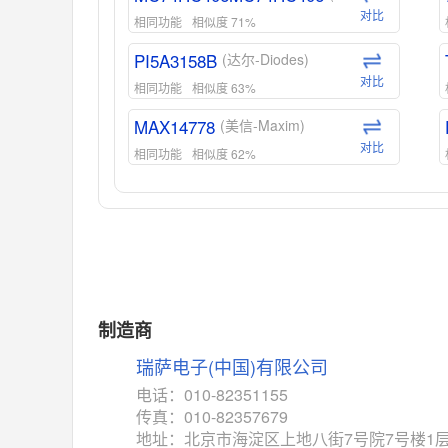
对比
相同功能
相似度 71%
PI5A3158B
(达尔-Diodes)
对比
相同功能
相似度 63%
MAX14778
(美信-Maxim)
对比
相同功能
相似度 62%
ADG1439
(亚德诺-ADI)
对比
相同功能
相似度 55%
MAX14762
(美信-Maxim)
对比
相同功能
相似度 55%
MAX14760
(美信-Maxim)
制造商
对比
相同功能
相似度 53%
瑞萨电子(中国)有限公司
M74HC4852
(意法-ST)
电话：010-82351155
对比
传真：010-82357679
相同功能
相似度 52%
地址：北京市海淀区上地八街7号院7号楼1层10