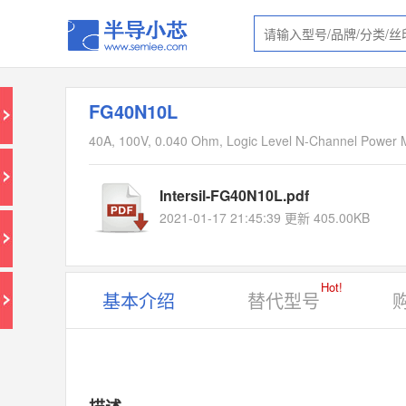
FG40N10L
40A, 100V, 0.040 Ohm, Logic Level N-Channel Powe
Intersil-FG40N10L.pdf
2021-01-17 21:45:39 更新 405.00KB
Hot!
基本介绍
替代型号