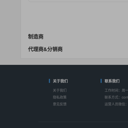
对比
相同功能
相似度 55%
MAX14762
(美信-Maxim)
对比
相同功能
相似度 55%
MAX14760
(美信-Maxim)
制造商
对比
相同功能
相似度 53%
代理商&分销商
M74HC4852
(意法-ST)
对比
相同功能
相似度 52%
TC4052BF
(东芝-Toshiba)
对比
相同功能
关于我们
相似度 50%
联系我们
关于我们
工作时间：周一至
TC4052BFT
(东芝-Toshiba)
隐私政策
联系方式：conta
对比
相同功能
相似度 50%
意见反馈
运营人员微信：s
ISL54233
(瑞萨-Renesas)
对比
相同功能
相似度 49%