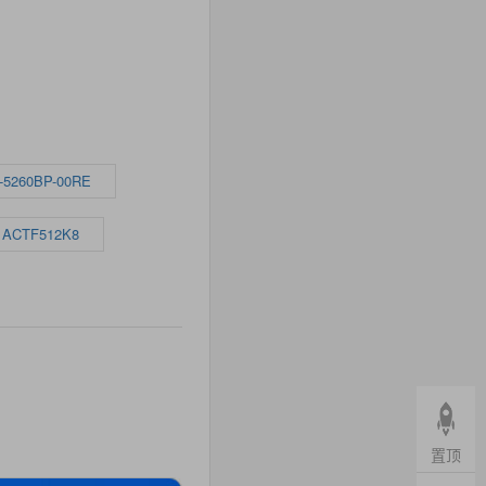
-5260BP-00RE
ACTF512K8
置顶