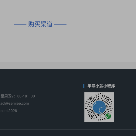
对比
相同功能
相似度 45%
相同功能
相似度 62%
DIO1567
CD74HC4054HCC
(帝奥微-Dioo)
—— 购买渠道 ——
对比
相同功能
相似度 44%
相同功能
相似度 62%
SGM6505
(圣邦微-SGM)
对比
相同功能
相似度 38%
TPW3157A
(思瑞浦-3PEAK)
对比
相同功能
相似度 37%
TPW3221
(思瑞浦-3PEAK)
对比
相同功能
相似度 37%
半导小芯小程序
周五9：00-18：00
CD4052
(思扬微-Siyom)
ct@semiee.com
对比
相同功能
相似度 35%
emi2026
SGM7232
(圣邦微-SGM)
对比
相同功能
相似度 35%