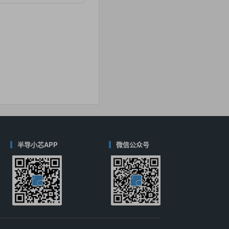
对比
40
(德州仪器-TI)
对比
半导小芯APP
微信公众号