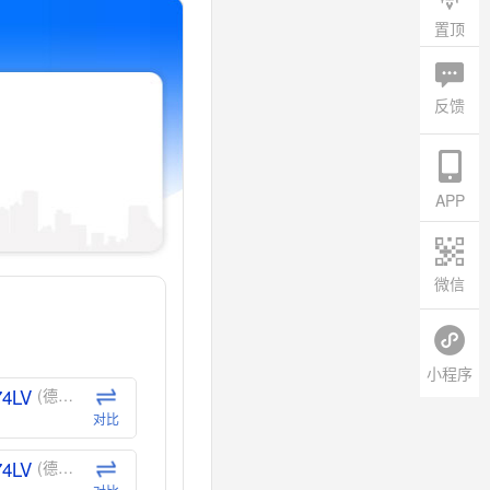
置顶
反馈
APP
微信
小程序
74LV
(德州仪器-TI)
对比
74LV
(德州仪器-TI)