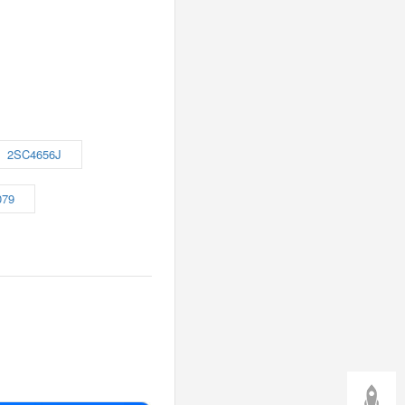
2SC4656J
079