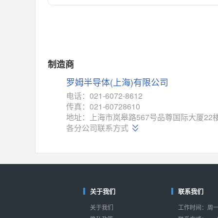
对比
相同功能
相似度 55%
MAX14762
(美信-Maxim)
对比
相同功能
相似度 55%
MAX14760
(美信-Maxim)
制造商
对比
相同功能
相似度 53%
罗姆半导体(上海)有限公司
M74HC4852
(意法-ST)
电话：021-6072-8612
对比
传真：021-60728610
相同功能
相似度 52%
地址：上海市岚皋路567号品尊国际大厦22
TC4052BF
(东芝-Toshiba)
各分公司联系方式
对比
相同功能
相似度 50%
TC4052BFT
(东芝-Toshiba)
对比
相同功能
相似度 50%
ISL54233
(瑞萨-Renesas)
关于我们
联系我们
对比
相同功能
相似度 49%
关于我们
工作时间：周一至