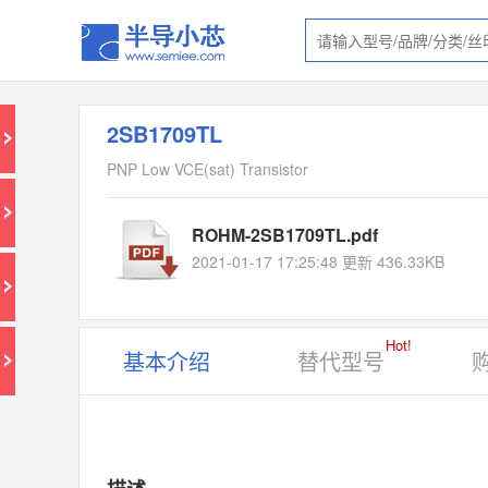
2SB1709TL
PNP Low VCE(sat) Transistor
ROHM-2SB1709TL.pdf
2021-01-17 17:25:48 更新 436.33KB
Hot!
基本介绍
替代型号